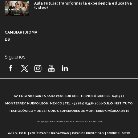
Aula Futura: transformar la experiencia educativa
(video)
Más que un festival cultural: así es la magia de
VIBRART 2026 (video)
CAMBIAR IDIOMA
ES
Javier Guzmán: investigación con impacto social
(video)
Síguenos
¡México, en el top del mundial de robótica FIRST
2026! (video)
Vida Tec: Pasión, disciplina y básquetbol, con Gael
Adame (video)
A
AV. EUGENIO GARZA SADA 2501 SUR COL. TECNOLÓGICO C.P. 64849 |
L
¿Cómo es el Modelo Educativo Tec? (video)
MONTERREY, NUEVO LEÓN, MÉXICO | TEL. +52 (81) 8358-2000 D.R.© INSTITUTO
TECNOLÓGICO Y DE ESTUDIOS SUPERIORES DE MONTERREY, MÉXICO. 2018
Vida Tec: Feminismo e Inteligencia Artificial, Paola
*DEC-520912 PROGRAMAS EN MODALIDAD ESCOLARIZADA.
Ricaurte (video)
AVISO LEGAL
POLÍTICAS DE PRIVACIDAD
AVISO DE PRIVACIDAD
SOBRE EL SITIO