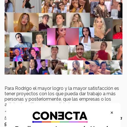
Para Rodrigo el mayor logro y la mayor satisfacción es
tener proyectos con los que pueda dar trabajo a más
personas y posteriormente, que las empresas o los
artistas los elijan por su calidad.
×
“Ver el proyecto en pantalla grande, en la tele o ver que
tiene millones de vistas en internet es algo único,
el que la
gente consuma tu trabajo y a la audiencia le guste,