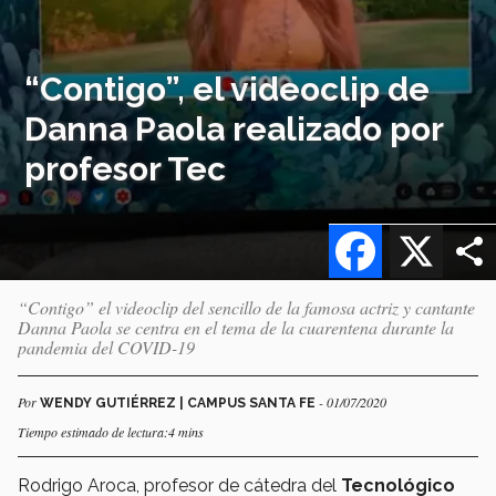
“Contigo”, el videoclip de
Danna Paola realizado por
profesor Tec
Facebook
X
“Contigo” el videoclip del sencillo de la famosa actriz y cantante
Danna Paola se centra en el tema de la cuarentena durante la
pandemia del COVID-19
Por
- 01/07/2020
WENDY GUTIÉRREZ | CAMPUS SANTA FE
Tiempo estimado de lectura:4 mins
Rodrigo Aroca, profesor de cátedra del
Tecnológico