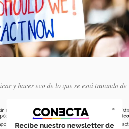
icar y hacer eco de lo que se está tratando de
×
in fines de lucro fundada por el ex vicepresidente de los Est
opósito de
impulsar soluciones ante el cambio climático
Recibe nuestro newsletter de
mportantes porque está trabajando directamente con los fac