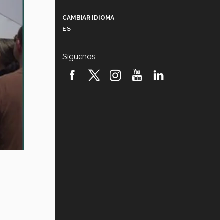
Más que un festival cultural: así es
la magia de VIBRART 2026 (video)
CAMBIAR IDIOMA
ES
Javier Guzmán: investigación con
impacto social (video)
Síguenos
¡México, en el top del mundial de
robótica FIRST 2026! (video)
Vida Tec: Pasión, disciplina y
básquetbol, con Gael Adame
(video)
¿Cómo es el Modelo Educativo
Tec? (video)
Vida Tec: Feminismo e Inteligencia
Artificial, Paola Ricaurte (video)