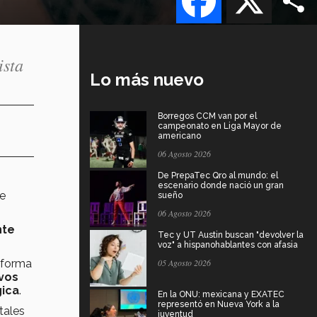
ista
Lo más nuevo
Borregos CCM van por el
campeonato en Liga Mayor de
americano
06 Agosto 2026
De PrepaTec Qro al mundo: el
escenario donde nació un gran
de
sueño
06 Agosto 2026
nte
Tec y UT Austin buscan "devolver la
voz" a hispanohablantes con afasia
n forma
05 Agosto 2026
vos
gica
.
En la ONU: mexicana y EXATEC
representó en Nueva York a la
tales
juventud