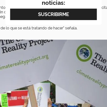
noticias:
ntos y encuentros internacionales con la finalidad de capacita
n de incentivar la
participación ciudadana
en acciones
egativos del
cambio climático.
o de lo que se está tratando de hacer” señala.