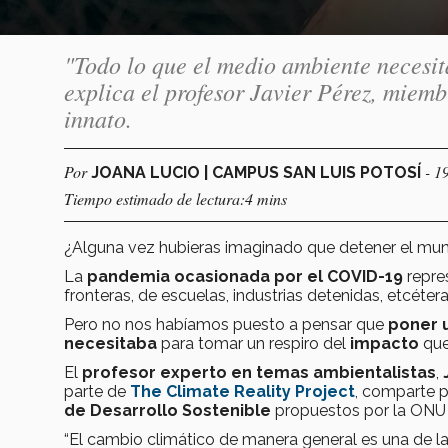
"Todo lo que el medio ambiente necesit
explica el profesor Javier Pérez, miemb
innato.
Por
- 1
JOANA LUCIO | CAMPUS SAN LUIS POTOSÍ
Tiempo estimado de lectura:4 mins
¿Alguna vez hubieras imaginado que detener el mun
La
pandemia ocasionada por el COVID-19
repre
fronteras, de escuelas, industrias detenidas, etcéte
Pero no nos habíamos puesto a pensar que
poner u
necesitaba
para tomar un respiro del
impacto
que
El
profesor experto en temas ambientalistas
,
parte de
The Climate Reality Project
, comparte 
de Desarrollo Sostenible
propuestos por la ONU p
“El cambio climático de manera general es una de l