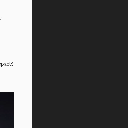
o
impactó