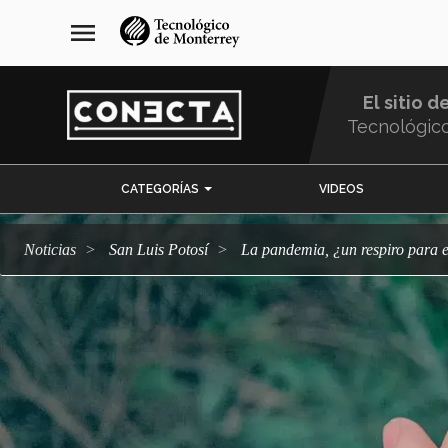
Pasar
navegación
menu
al
principal
contenido
principal
El sitio d
Tecnológic
Menu
CATEGORÍAS
VIDEOS
Comunidad
Noticias
San Luis Potosí
La pandemia, ¿un respiro para 