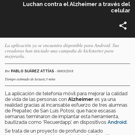
Luchan contra el Alzheimer a través del
celular
La aplicación ya se encuentra disponible para Android. Sus
creadoras han iniciado una campaña de kickstarter para
mejorarla.
Por
- 08/03/2018
PABLO SUÁREZ ATTÍAS
Tiempo estimado de lectura:3 mins
La aplicación de telefonía móvil para mejorar la calidad
de vida de las personas con
Alzheimer
es ya una
realidad gracias al incansable esfuerzo de tres alumnas
de Prepatec de San Luis Potosí, que hace escasas
semanas terminaron de implantar esta herramienta,
bautizada como ‘Recuerdapp’, en dispositivos
Android
.
Se trata de un proyecto de profundo calado