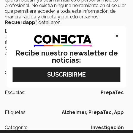
profesional. No existía ninguna herramienta en el celular
que permitiera acceder a toda esta información de
manera rápida y directa y por ello creamos
Recuerdapp
”, detallaron.
Después del lanzamiento de esta primera versión de la
×
aplicación, estas tres alumnas siguen trabajando con el
firme compromiso de seguir mejorándola y con ella la
calidad de vida de las personas aquejadas de esta
Recibe nuestro newsletter de
enfermedad.
noticias:
Campus:
San Luis Potosí
Escuelas:
PrepaTec
Etiquetas:
Alzheimer,
PrepaTec,
App
Categoría:
Investigación