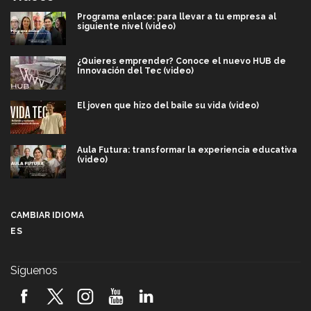
Programa enlace: para llevar a tu empresa al
siguiente nivel (video)
¿Quieres emprender? Conoce el nuevo HUB de
Innovación del Tec (video)
El joven que hizo del baile su vida (video)
Aula Futura: transformar la experiencia educativa
(video)
Más que un festival cultural: así es la magia de
VIBRART 2026 (video)
CAMBIAR IDIOMA
ES
Javier Guzmán: investigación con impacto social
(video)
Síguenos
¡México, en el top del mundial de robótica FIRST
2026! (video)