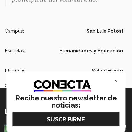
Campus:
San Luis Potosí
Escuelas:
Humanidades y Educación
Etiquetas:
Voluntariado
×
Categoría:
Institución
Recibe nuestro newsletter de
noticias:
Lo más nuevo
México va por pase olímpico en mundial de flag football
en Alemania