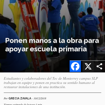
Ponen manos a la obra para
apoyar escuela primaria
Facebook
X
Estudiantes y colaboradores del Tec de Monterrey campus SLP
trabajan en equipo y ponen en practica su sentido humano al
restaurar instalaciones de una institución.
Por
- 10/12/2018
GRECIA ZAVALA
Tiempo estimado de lectura:1 min