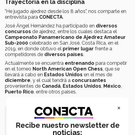
Trayectoria en la disciplina
"He jugado ajedrez desde los 8 años", nos comparte en
entrevista para
CONECTA
.
José Ángel Hernández ha participado en
diversos
concursos
de ajedrez, entre los cuales destaca el
Campeonato Panamericano de Ajedrez Amateur
Sub-2000
celebrado en San José, Costa Rica, en el
2019, en donde obtuvo el
primer lugar
frente a
competidores de
diversos países
.
Actualmente se encuentra
entrenando
para competir
en el torneo
North American Open Chess
, que se
llevará a cabo en
Estados Unidos
en el mes de
diciembre
, y el cual tendrá a
concursantes
provenientes de
Canadá
,
Estados Unidos
,
México
,
Puerto Rico
, entre otros países.
×
"La concentración, paciencia y
tolerancia han sido las fortalezas que
Recibe nuestro newsletter de
noticias:
el ajedrez ha dejado en mi vida" -