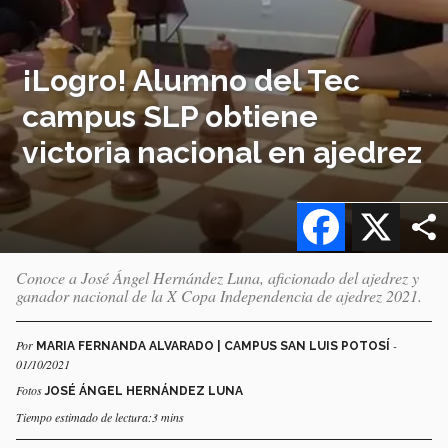
¡Logro! Alumno del Tec
campus SLP obtiene
victoria nacional en ajedrez
Facebook
X
Conoce a José Ángel Hernández Luna, aficionado del ajedrez y
ganador nacional de la X Copa Independencia de ajedrez 2021.
Por
-
MARIA FERNANDA ALVARADO | CAMPUS SAN LUIS POTOSÍ
01/10/2021
Fotos
JOSÉ ÁNGEL HERNÁNDEZ LUNA
Tiempo estimado de lectura:3 mins