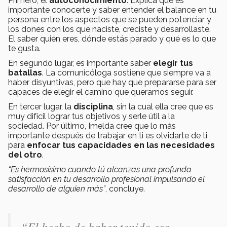
Primero, el
autoconocimiento
. Explica que es
importante conocerte y saber entender el balance en tu
persona entre los aspectos que se pueden potenciar y
los dones con los que naciste, creciste y desarrollaste.
El saber quién eres, dónde estás parado y qué es lo que
te gusta.
En segundo lugar, es importante saber
elegir tus
batallas
. La comunicóloga sostiene que siempre va a
haber disyuntivas, pero que hay que prepararse para ser
capaces de elegir el camino que queramos seguir.
En tercer lugar, la
disciplina
, sin la cual ella cree que es
muy difícil lograr tus objetivos y serle útil a la
sociedad. Por último, Imelda cree que lo más
importante después de trabajar en ti es olvidarte de ti
para
enfocar tus capacidades en las necesidades
del otro
.
“Es hermosísimo cuando tú alcanzas una profunda
satisfacción en tu desarrollo profesional impulsando el
desarrollo de alguien más”
, concluye.
“El hecho de haber tenido esa