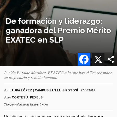
De formación y liderazgo:
ganadora del Premio Mérito
EXATEC en SLP
Facebook
X
Imelda Elizalde Martínez, EXATEC a la que hoy el Tec reconoce
su trayectoria y sentido humano
Por
- 17/04/2023
LAURA LÓPEZ | CAMPUS SAN LUIS POTOSÍ
Fotos
CORTESÍA, PEXELS
Tiempo estimado de lectura:5 mins
Un año antes de graduarse de preparatoria,
Imelda