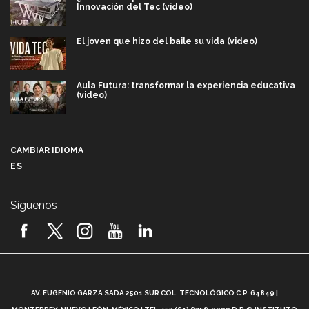
Innovación del Tec (video)
El joven que hizo del baile su vida (video)
Aula Futura: transformar la experiencia educativa
(video)
Más que un festival cultural: así es la magia de
VIBRART 2026 (video)
CAMBIAR IDIOMA
ES
Javier Guzmán: investigación con impacto social
(video)
Síguenos
¡México, en el top del mundial de robótica FIRST
2026! (video)
Vida Tec: Pasión, disciplina y básquetbol, con Gael
Adame (video)
A
AV. EUGENIO GARZA SADA 2501 SUR COL. TECNOLÓGICO C.P. 64849 |
L
¿Cómo es el Modelo Educativo Tec? (video)