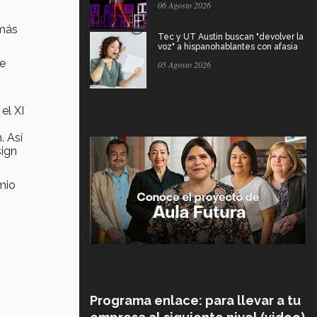
06 Agosto 2026
 más
Tec y UT Austin buscan "devolver la
voz" a hispanohablantes con afasia
se
05 Agosto 2026
el XI
. Así
sign
mio
Programa enlace: para llevar a tu