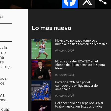
os
Lo más nuevo
México va por pase olímpico en
mundial de flag football en Alemania
vida
07 Agosto 2026
s de
rma
re
Música y teatro: EXATEC en el
elenco de El Fantasma de la Ópera
 2017.
Mexico
07 Agosto 2026
nes o
Borregos CCM van por el
ios
campeonato en liga mayor de
americano
ima
06 Agosto 2026
umna
Del escenario de PrepaTec Qro al
teatro musical en Estados Unidos
 cual