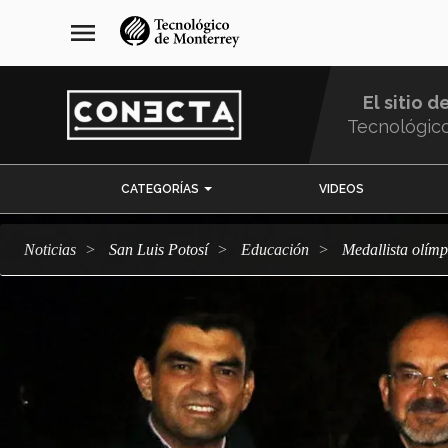
Pasar
navegación
menu
al
principal
contenido
principal
El sitio d
Tecnológic
Menu
CATEGORÍAS
VIDEOS
Comunidad
Noticias
San Luis Potosí
Educación
Medallista olí