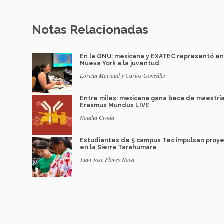
Notas Relacionadas
En la ONU: mexicana y EXATEC representó en
Nueva York a la juventud
Loretta Mariaud y Carlos González
Entre miles: mexicana gana beca de maestrí
Erasmus Mundus LIVE
Natalia Croda
Estudiantes de 5 campus Tec impulsan proy
en la Sierra Tarahumara
Juan José Flores Nava