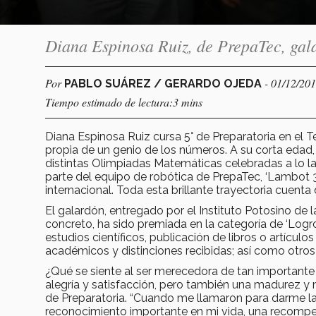
Diana Espinosa Ruiz, de PrepaTec, gal
Por
- 01/12/20
PABLO SUÁREZ / GERARDO OJEDA
Tiempo estimado de lectura:3 mins
Diana Espinosa Ruiz cursa 5° de Preparatoria en el 
propia de un genio de los números. A su corta edad
distintas Olimpiadas Matemáticas celebradas a lo l
parte del equipo de robótica de PrepaTec, ‘Lambot 
internacional. Toda esta brillante trayectoria cuent
El galardón, entregado por el Instituto Potosino de
concreto, ha sido premiada en la categoría de ‘Logro
estudios científicos, publicación de libros o artícu
académicos y distinciones recibidas; así como otros 
¿Qué se siente al ser merecedora de tan important
alegría y satisfacción, pero también una madurez 
de Preparatoria. “Cuando me llamaron para darme la n
reconocimiento importante en mi vida, una recompen