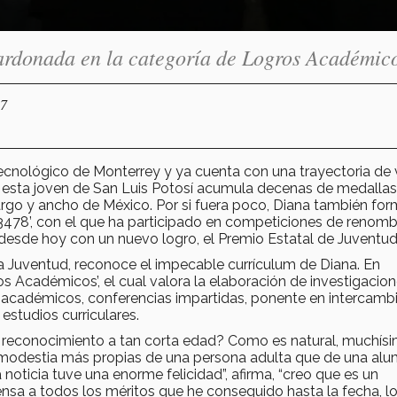
ardonada en la categoría de Logros Académic
17
Tecnológico de Monterrey y ya cuenta con una trayectoria de 
, esta joven de San Luis Potosí acumula decenas de medalla
argo y ancho de México. Por si fuera poco, Diana también fo
3478’, con el que ha participado en competiciones de renomb
a desde hoy con un nuevo logro, el Premio Estatal de Juventud
 la Juventud, reconoce el impecable currículum de Diana. En
s Académicos’, el cual valora la elaboración de investigacio
los académicos, conferencias impartidas, ponente en intercamb
estudios curriculares.
e reconocimiento a tan corta edad? Como es natural, muchís
y modestia más propias de una persona adulta que de una al
oticia tuve una enorme felicidad”, afirma, “creo que es un
sa a todos los méritos que he conseguido hasta la fecha, lo