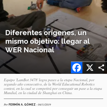
Diferentes orígenes, un
mismo objetivo: llegar al
WER Nacional
Facebook
X
Equipo 'LamBot 3478' logra pases a la etapa Nacional, por
segundo año consecutivo, de la World Educational Robotics
contest, en la cual se competirá por conseguir un pase a la etapa
Mundial, en la ciudad de Shanghai en China.
Por
- 04/11/2019
FERMÍN A. GÓMEZ