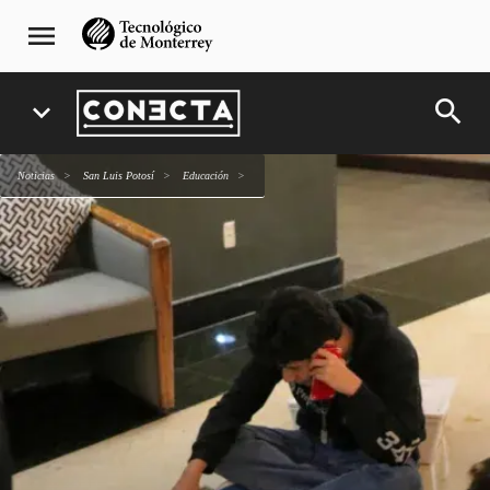
Pasar
navegación
menu
al
principal
contenido
principal
search
expand_more
Noticias
San Luis Potosí
Educación