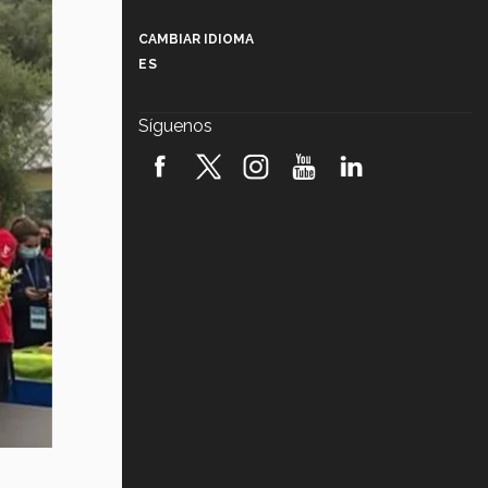
Más que un festival cultural: así es
la magia de VIBRART 2026 (video)
CAMBIAR IDIOMA
ES
Javier Guzmán: investigación con
impacto social (video)
Síguenos
¡México, en el top del mundial de
robótica FIRST 2026! (video)
Vida Tec: Pasión, disciplina y
básquetbol, con Gael Adame
(video)
¿Cómo es el Modelo Educativo
Tec? (video)
Vida Tec: Feminismo e Inteligencia
Artificial, Paola Ricaurte (video)