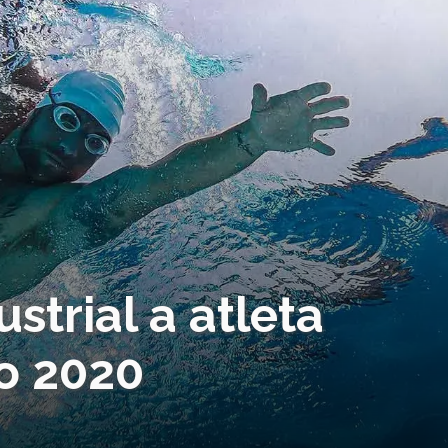
strial a atleta
io 2020