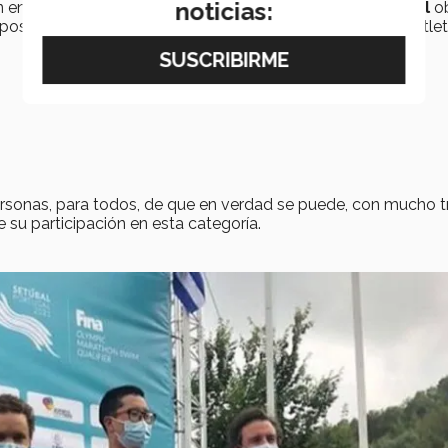
noticias:
n en el
preolímpico de Setúbal, Portugal
es que
Daniel
o
 posicionándose en el
12avo lugar
, siendo uno de los 15 atle
personas, para todos, de que en verdad se puede, con mucho t
su participación en esta categoría.