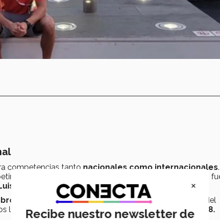
nal
a competencias tanto
nacionales como internacionales
etir en los
Panamericanos de Río de Janeiro
y en 2015 fu
×
Luis Potosí.
 bronce
en los
mil quinientos metros de estilo libre
del
s lugares del sueño olímpico de competir en
Beijing 2008.
Recibe nuestro newsletter de