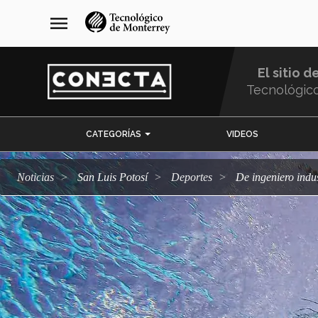
Pasar
navegación
menu
al
principal
contenido
principal
El sitio d
Tecnológic
Menu
CATEGORÍAS
VIDEOS
Comunidad
Noticias
San Luis Potosí
deportes
De ingeniero ind