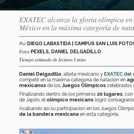
EXATEC alcanza la gloria olímpica en T
México en la máxima categoría de nata
Por
DIEGO LABASTIDA | CAMPUS SAN LUIS POTO
Fotos
PEXELS, DANIEL DELGADILLO
Tiempo estimado de lectura:3 mins
Daniel Delgadillo
, atleta mexicano y
EXATEC del 
competir en la máxima categoría de natación en
ag
mexicanos
de los
Juegos Olímpicos
celebrados d
Finalizando dentro de los primeros
20 lugares
, co
de Japón, el
olímpico mexicano
logró consagrarse
Acabando así su participación en los Juegos Olímpi
de la bandera mexicana
en esta categoría.