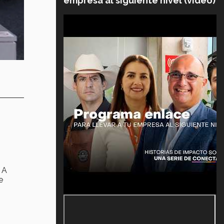
empresa al siguiente nivel (video)
. A
e