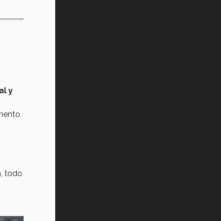
al y
omento
n, todo