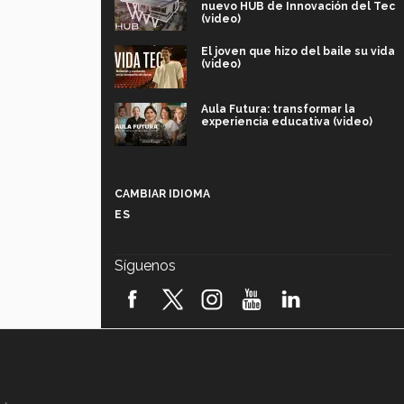
nuevo HUB de Innovación del Tec
(video)
El joven que hizo del baile su vida
(video)
Aula Futura: transformar la
experiencia educativa (video)
Más que un festival cultural: así es
la magia de VIBRART 2026 (video)
CAMBIAR IDIOMA
ES
Javier Guzmán: investigación con
impacto social (video)
Síguenos
¡México, en el top del mundial de
robótica FIRST 2026! (video)
Vida Tec: Pasión, disciplina y
básquetbol, con Gael Adame
(video)
¿Cómo es el Modelo Educativo