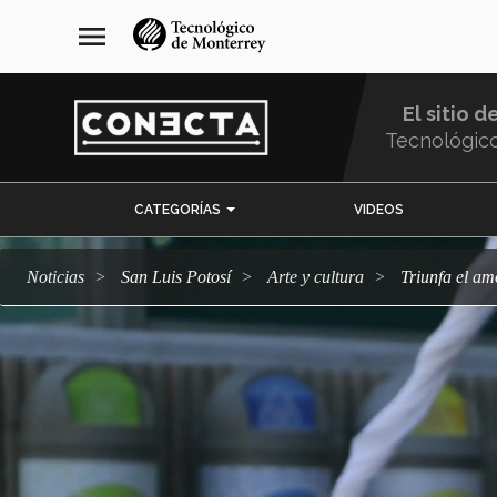
Pasar
navegación
menu
al
principal
contenido
principal
El sitio d
Tecnológic
Menu
CATEGORÍAS
VIDEOS
Comunidad
Noticias
San Luis Potosí
arte y cultura
Triunfa el a