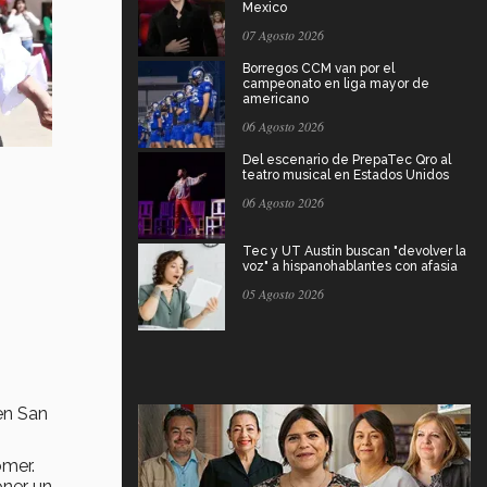
Mexico
07 Agosto 2026
Borregos CCM van por el
campeonato en liga mayor de
americano
06 Agosto 2026
Del escenario de PrepaTec Qro al
teatro musical en Estados Unidos
06 Agosto 2026
Tec y UT Austin buscan "devolver la
voz" a hispanohablantes con afasia
05 Agosto 2026
en San
omer.
oner un