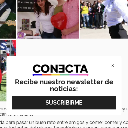
×
Recibe nuestro newsletter de
noticias:
ermesse del Día del Amor y la Amistad en el Tec de Monterrey 
riño en el aire!
a para pasar un buen rato entre amigos y comer, comer y c
or estudiantes del mismo Tecnológico se organizaron para p