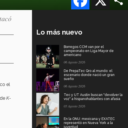
tacó
Lo más nuevo
Borregos CCM van por el
campeonato en Liga Mayor de
americano
06 Agosto 2026
De PrepaTec Qro al mundo: el
escenario donde nació un gran
sueño
co el
06 Agosto 2026
Tec y UT Austin buscan "devolver la
s de
K-
voz" a hispanohablantes con afasia
05 Agosto 2026
En la ONU: mexicana y EXATEC
representó en Nueva York a la
juventud