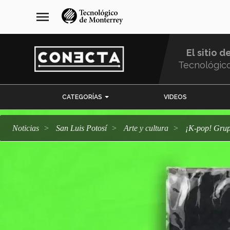
Pasar
navegación
menu
al
principal
contenido
principal
El sitio d
Tecnológic
Menu
CATEGORÍAS
VIDEOS
Comunidad
Noticias
San Luis Potosí
arte y cultura
¡K-pop! Gr