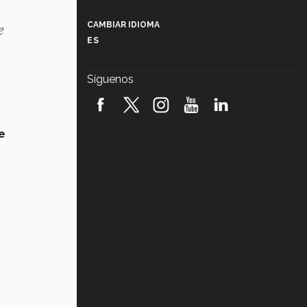
Más que un festival cultural: así es
la magia de VIBRART 2026 (video)
e
CAMBIAR IDIOMA
ES
Javier Guzmán: investigación con
impacto social (video)
Síguenos
¡México, en el top del mundial de
robótica FIRST 2026! (video)
de
Vida Tec: Pasión, disciplina y
básquetbol, con Gael Adame
(video)
¿Cómo es el Modelo Educativo
Tec? (video)
Vida Tec: Feminismo e Inteligencia
Artificial, Paola Ricaurte (video)