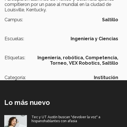
compitieron por un pase al mundial en la ciudad de
Louisville, Kentucky.
Campus:
Saltillo
Escuelas:
Ingeniería y Ciencias
Etiquetas:
Ingeniería,
robótica,
Competencia,
Torneo,
VEX Robotics,
Saltillo
Categoría:
Institución
Lo más nuevo
Tec y UT Austin buscan "devolver la voz" a
hispanohablantes con afasia