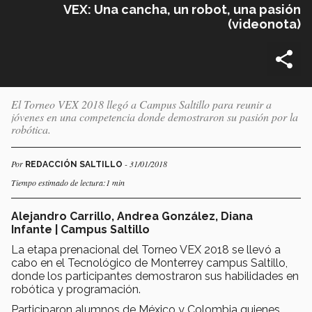
VEX: Una cancha, un robot, una pasión
(videonota)
El Torneo VEX 2018 llegó a Campus Saltillo para reunir a
jóvenes en una competencia donde demostraron su pasión por la
robótica.
Por
- 31/01/2018
REDACCIÓN SALTILLO
Tiempo estimado de lectura:1 min
Alejandro Carrillo, Andrea González, Diana
Infante | Campus Saltillo
La etapa prenacional del Torneo VEX 2018 se llevó a
cabo en el Tecnológico de Monterrey campus Saltillo,
donde los participantes demostraron sus habilidades en
robótica y programación.
Participaron alumnos de México y Colombia quienes