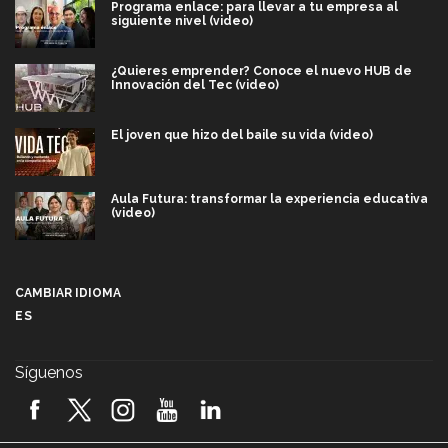
Programa enlace: para llevar a tu empresa al
siguiente nivel (video)
¿Quieres emprender? Conoce el nuevo HUB de
Innovación del Tec (video)
El joven que hizo del baile su vida (video)
Aula Futura: transformar la experiencia educativa
(video)
Más que un festival cultural: así es la magia de
VIBRART 2026 (video)
CAMBIAR IDIOMA
ES
Javier Guzmán: investigación con impacto social
(video)
Síguenos
¡México, en el top del mundial de robótica FIRST
2026! (video)