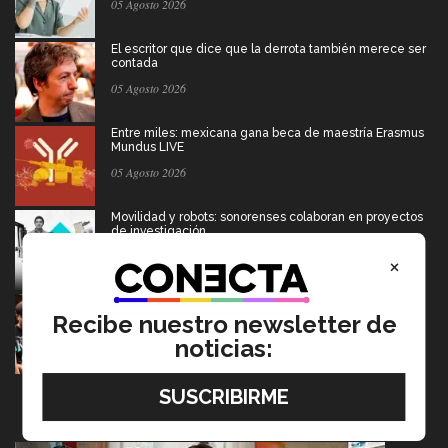
05 Agosto 2026
El escritor que dice que la derrota también merece ser
contada
05 Agosto 2026
Entre miles: mexicana gana beca de maestría Erasmus
Mundus LIVE
05 Agosto 2026
Movilidad y robots: sonorenses colaboran en proyectos
de investigación
05 Agosto 2026
×
Estudiantes de 5 campus Tec impulsan proyectos en la
Sierra Tarahumara
Recibe nuestro newsletter de
04 Agosto 2026
noticias: