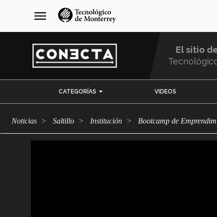
Pasar
navegación
menu
al
principal
contenido
principal
El sitio d
Tecnológic
Menu
CATEGORÍAS
VIDEOS
Comunidad
Noticias
Saltillo
Institución
Bootcamp de Emprendimi