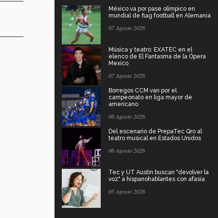
México va por pase olímpico en
mundial de flag football en Alemania
07 Agosto 2026
Música y teatro: EXATEC en el
elenco de El Fantasma de la Ópera
Mexico
07 Agosto 2026
Borregos CCM van por el
campeonato en liga mayor de
americano
06 Agosto 2026
Del escenario de PrepaTec Qro al
teatro musical en Estados Unidos
06 Agosto 2026
Tec y UT Austin buscan "devolver la
voz" a hispanohablantes con afasia
05 Agosto 2026