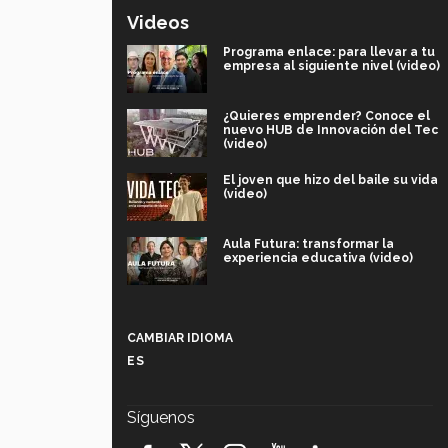
Videos
Programa enlace: para llevar a tu
empresa al siguiente nivel (video)
¿Quieres emprender? Conoce el
nuevo HUB de Innovación del Tec
(video)
El joven que hizo del baile su vida
(video)
Aula Futura: transformar la
experiencia educativa (video)
Más que un festival cultural: así es
la magia de VIBRART 2026 (video)
CAMBIAR IDIOMA
ES
Javier Guzmán: investigación con
impacto social (video)
Síguenos
¡México, en el top del mundial de