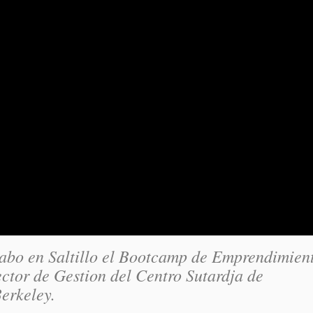
 cabo en Saltillo el Bootcamp de Emprendimien
ector de Gestion del Centro Sutardja de
erkeley.