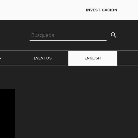
INVESTIGACIÓN
search
S
EVENTOS
ENGLISH