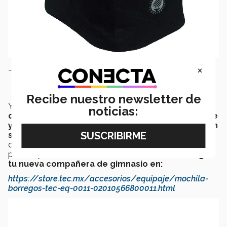
×
__________
Maleta para gimnasio
Recibe nuestro newsletter de
Ya sea en periodo escolar o en vacaciones
sabemos
noticias:
que mantenerse activo y saludable es importante
y aquí te damos una razón más para no faltar ni un
solo día al gimnasio.
Presume tu nueva maleta
deportiva en cada entrenamiento, sesión de gimnasio o
partido y nunca más olvidarás nada en casa.
Consigue
tu nueva compañera de gimnasio en:
https://store.tec.mx/accesorios/equipaje/mochila-
borregos-tec-eq-0011-02010566800011.html