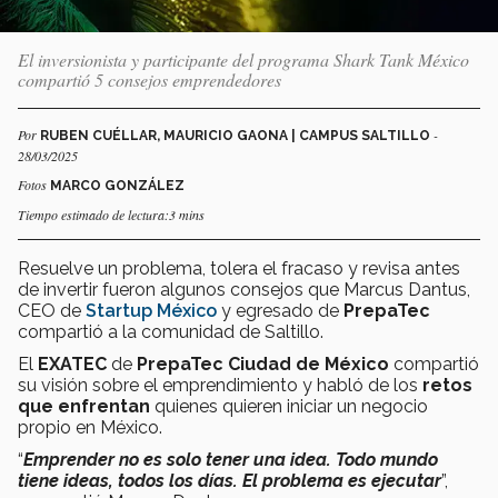
El inversionista y participante del programa Shark Tank México
compartió 5 consejos emprendedores
Por
-
RUBEN CUÉLLAR, MAURICIO GAONA | CAMPUS SALTILLO
28/03/2025
Fotos
MARCO GONZÁLEZ
Tiempo estimado de lectura:3 mins
Resuelve un problema, tolera el fracaso y revisa antes
de invertir fueron algunos consejos que Marcus Dantus,
CEO de
Startup México
y egresado de
PrepaTec
compartió a la comunidad de Saltillo.
El
EXATEC
de
PrepaTec
Ciudad de México
compartió
su visión sobre el emprendimiento y habló de los
retos
que enfrentan
quienes quieren iniciar un negocio
propio en México.
“
Emprender no es solo tener una idea. Todo mundo
tiene ideas, todos los días. El problema es ejecutar
”,