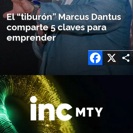
El “tiburón” Marcus Dantus
comparte 5 claves para
emprender
Facebook
X
Imagen
o
logo