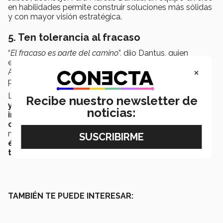
en habilidades permite construir soluciones más sólidas
y con mayor visión estratégica.
5. Ten tolerancia al fracaso
“
El fracaso es parte del camino
”, dijo Dantus, quien
enfatizó que
emprender implica fallar y aprender
.
×
Aceptar el error como parte del proceso es esencial
para adaptarse y avanzar con mayor claridad.
La conferencia concluyó con una sesión de
preguntas
Recibe nuestro newsletter de
y respuestas
, en la que Dantus
reiteró la
noticias:
importancia de la ejecución y el aprendizaje
constante
en el camino del emprendimiento. Su
mensaje enfatizó que
más allá de la idea inicial, el
éxito depende de la capacidad de adaptación y
toma de decisiones.
TAMBIÉN TE PUEDE INTERESAR: