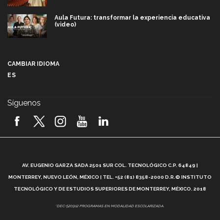
Aula Futura: transformar la experiencia educativa
(video)
Más que un festival cultural: así es la magia de
VIBRART 2026 (video)
CAMBIAR IDIOMA
ES
Javier Guzmán: investigación con impacto social
(video)
Síguenos
¡México, en el top del mundial de robótica FIRST
2026! (video)
Vida Tec: Pasión, disciplina y básquetbol, con Gael
Adame (video)
A
AV. EUGENIO GARZA SADA 2501 SUR COL. TECNOLÓGICO C.P. 64849 |
L
¿Cómo es el Modelo Educativo Tec? (video)
MONTERREY, NUEVO LEÓN, MÉXICO | TEL. +52 (81) 8358-2000 D.R.© INSTITUTO
TECNOLÓGICO Y DE ESTUDIOS SUPERIORES DE MONTERREY, MÉXICO. 2018
Vida Tec: Feminismo e Inteligencia Artificial, Paola
*DEC-520912 PROGRAMAS EN MODALIDAD ESCOLARIZADA.
Ricaurte (video)