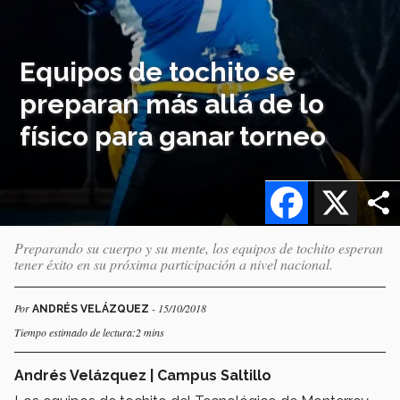
Equipos de tochito se
preparan más allá de lo
físico para ganar torneo
Facebook
X
Preparando su cuerpo y su mente, los equipos de tochito esperan
tener éxito en su próxima participación a nivel nacional.
Por
- 15/10/2018
ANDRÉS VELÁZQUEZ
Tiempo estimado de lectura:2 mins
Andrés Velázquez | Campus Saltillo