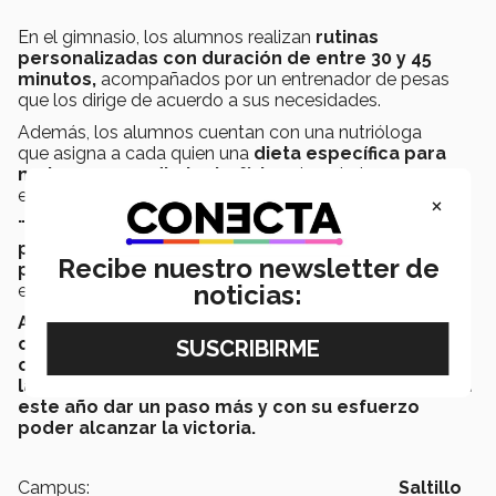
En el gimnasio, los alumnos realizan
rutinas
personalizadas con duración de entre 30 y 45
minutos,
acompañados por un entrenador de pesas
que los dirige de acuerdo a sus necesidades.
Además, los alumnos cuentan con una nutrióloga
que asigna a cada quien una
dieta específica para
mejorar su rendimiento físico
durante los
entrenamientos y los partidos contra otros equipos.
×
¨Me motiva principalmente saber que cada día
puedo mejorar si entreno y si doy lo mejor de mí,
Recibe nuestro newsletter de
porque al rival que quiero vencer es a mí misma¨
,
noticias:
expresó la alumna Sofia Ramos, del equipo femenil.
Ambos equipos ya habían formado parte del
campeonato; el año pasado el equipo femenil
obtuvo el segundo lugar y el varonil regresó con
la medalla de bronce, lo cual es un incentivo para
este año dar un paso más y con su esfuerzo
poder alcanzar la victoria.
Campus:
Saltillo