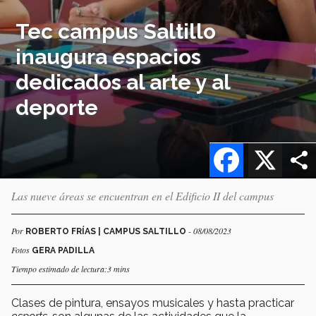
Tec campus Saltillo
inaugura espacios
dedicados al arte y al
deporte
Facebook
X
Las nueve áreas se encuentran en el Edificio II del campus
Por
- 08/08/2023
ROBERTO FRÍAS | CAMPUS SALTILLO
Fotos
GERA PADILLA
Tiempo estimado de lectura:3 mins
Clases de pintura, ensayos musicales y hasta practicar