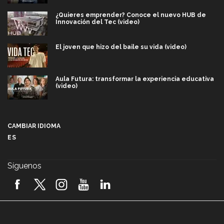
¿Quieres emprender? Conoce el nuevo HUB de
Innovación del Tec (video)
El joven que hizo del baile su vida (video)
Aula Futura: transformar la experiencia educativa
(video)
Más que un festival cultural: así es la magia de
VIBRART 2026 (video)
CAMBIAR IDIOMA
ES
Javier Guzmán: investigación con impacto social
(video)
Síguenos
¡México, en el top del mundial de robótica FIRST
2026! (video)
Vida Tec: Pasión, disciplina y básquetbol, con Gael
Adame (video)