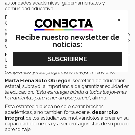
autoridades académicas, gubernamentales y
comunidad educativa.
Durante su intervención, el gobernador del Estado de
×
Querétaro
Mauricio Kuri
hizo un llamado a los jóvenes
a aprovechar estos programas.
“Hoy no basta con tener
información; lo importante es tener la correcta”
, alentando
Recibe nuestro newsletter de
a los estudiantes a superar sus límites y valorar el apoyo
noticias:
que reciben.
Pascual Alcocer,
director general del campus, destacó
la relevancia de este esfuerzo conjunto.
“La excelencia
académica y el impacto social son parte de nuestro
compromiso, y este programa lo refleja”
, mencionó.
Marta Elena Soto Obregón
, secretaria de educación
estatal, subrayó la importancia de garantizar equidad en
la educación.
“Esta estrategia brinda a todos los jóvenes
herramientas para tener un piso parejo”
, afirmó.
Esta estrategia busca no solo cerrar brechas
académicas, sino también fortalecer el
desarrollo
integral
de los estudiantes, motivándolos a creer en su
capacidad de mejora y a ser protagonistas de su propio
aprendizaje.