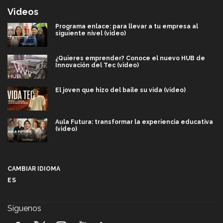
Videos
Programa enlace: para llevar a tu empresa al
siguiente nivel (video)
¿Quieres emprender? Conoce el nuevo HUB de
Innovación del Tec (video)
El joven que hizo del baile su vida (video)
Aula Futura: transformar la experiencia educativa
(video)
Más que un festival cultural: así es la magia de
VIBRART 2026 (video)
CAMBIAR IDIOMA
ES
Javier Guzmán: investigación con impacto social
(video)
Síguenos
¡México, en el top del mundial de robótica FIRST