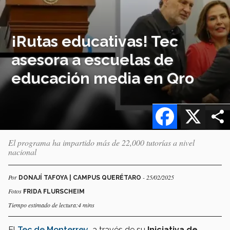
¡Rutas educativas! Tec
asesora a escuelas de
educación media en Qro
Facebook
X
El programa ha impartido más de 22,000 tutorías a nivel
nacional
Por
- 25/02/2025
DONAJÍ TAFOYA | CAMPUS QUERÉTARO
Fotos
FRIDA FLURSCHEIM
Tiempo estimado de lectura:4 mins
El
Tec de Monterrey
,
a través de su
Iniciativa de