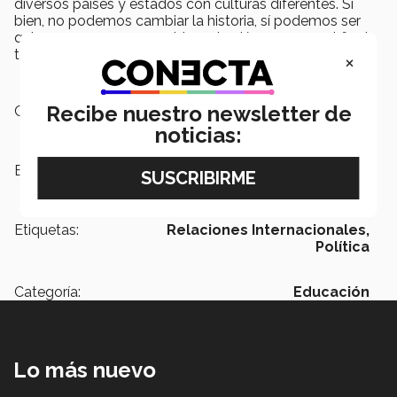
diversos países y estados con culturas diferentes. Si
bien, no podemos cambiar la historia, sí podemos ser
quienes generen un cambio en los jóvenes, con el fin de
tener un impacto positivo en nuestro entorno.
×
Recibe nuestro newsletter de
Campus:
Querétaro
noticias:
Escuelas:
Ciencias Sociales y Gobierno
Etiquetas:
Relaciones Internacionales,
Política
Categoría:
Educación
Lo más nuevo