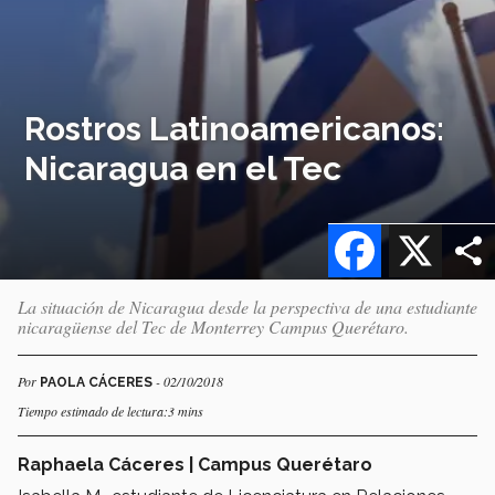
Rostros Latinoamericanos:
Nicaragua en el Tec
Facebook
X
La situación de Nicaragua desde la perspectiva de una estudiante
nicaragüense del Tec de Monterrey Campus Querétaro.
Por
- 02/10/2018
PAOLA CÁCERES
Tiempo estimado de lectura:3 mins
Raphaela Cáceres | Campus Querétaro