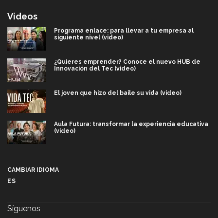
Videos
Programa enlace: para llevar a tu empresa al
siguiente nivel (video)
¿Quieres emprender? Conoce el nuevo HUB de
Innovación del Tec (video)
El joven que hizo del baile su vida (video)
Aula Futura: transformar la experiencia educativa
(video)
Más que un festival cultural: así es la magia de
VIBRART 2026 (video)
CAMBIAR IDIOMA
ES
Javier Guzmán: investigación con impacto social
(video)
Síguenos
¡México, en el top del mundial de robótica FIRST