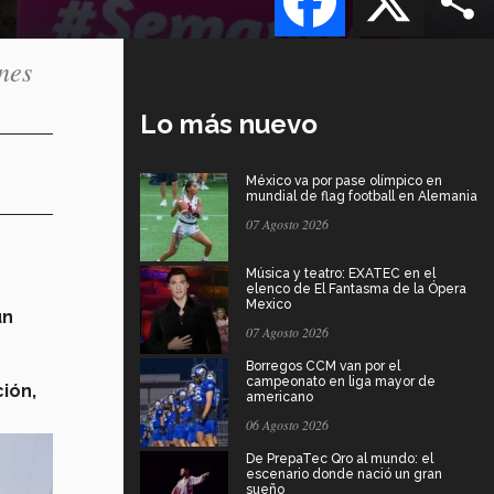
nes
Lo más nuevo
México va por pase olímpico en
mundial de flag football en Alemania
07 Agosto 2026
Música y teatro: EXATEC en el
elenco de El Fantasma de la Ópera
Mexico
un
07 Agosto 2026
Borregos CCM van por el
s
campeonato en liga mayor de
ión,
americano
06 Agosto 2026
De PrepaTec Qro al mundo: el
escenario donde nació un gran
sueño