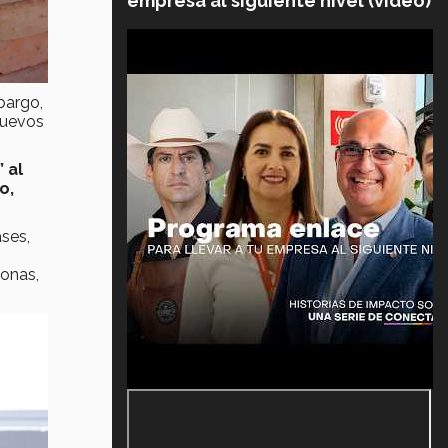
empresa al siguiente nivel (video)
bargo,
nuevos
 al
o,
ses,
sonas,