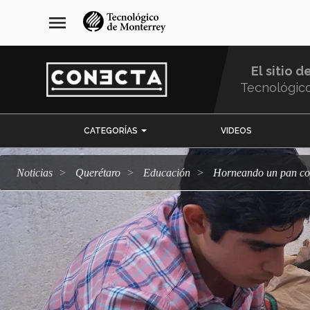
Pasar
navegación
menu
al
principal
contenido
principal
El sitio d
Tecnológic
Menu
CATEGORÍAS
VIDEOS
Comunidad
Noticias
Querétaro
Educación
Horneando un pan co