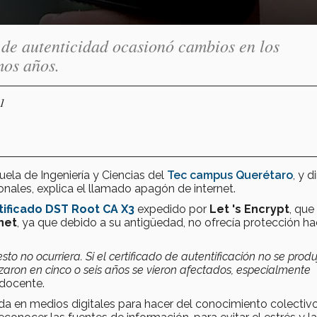
o de autenticidad ocasionó cambios en los
mos años.
21
ela de Ingeniería y Ciencias del
Tec campus Querétaro
, y d
onales, explica el llamado apagón de internet.
tificado
DST Root CA X3
expedido por
Let 's Encrypt
, que
net
, ya que debido a su antigüedad, no ofrecía protección ha
to no ocurriera. Si el certificado de autentificación no se prod
aron en cinco o seis años se vieron afectados, especialmente
 docente.
zada en medios digitales para hacer del conocimiento colectivo