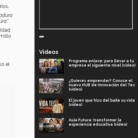
rios.
radura
ura”.
cidad
rollo
Videos
Programa enlace: para llevar a tu
so el
empresa al siguiente nivel (video)
¿Quieres emprender? Conoce el
nuevo HUB de Innovación del Tec
(video)
El joven que hizo del baile su vida
(video)
Aula Futura: transformar la
experiencia educativa (video)