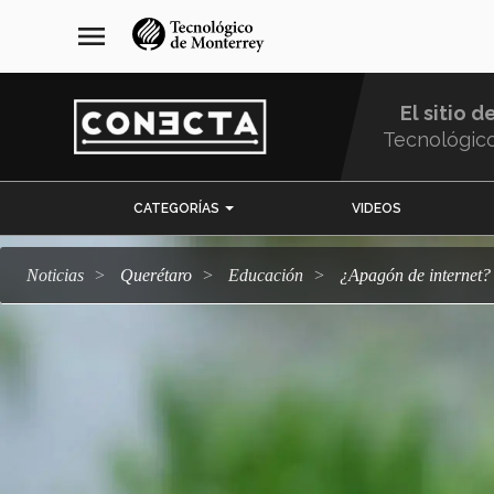
Pasar
navegación
menu
al
principal
contenido
principal
El sitio d
Tecnológic
Menu
CATEGORÍAS
VIDEOS
Comunidad
Noticias
Querétaro
Educación
¿Apagón de internet