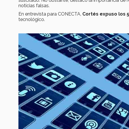
suscitado. No obstante, destacó la importancia de re
noticias falsas.
En entrevista para CONECTA,
Cortés expuso los 
tecnológico.