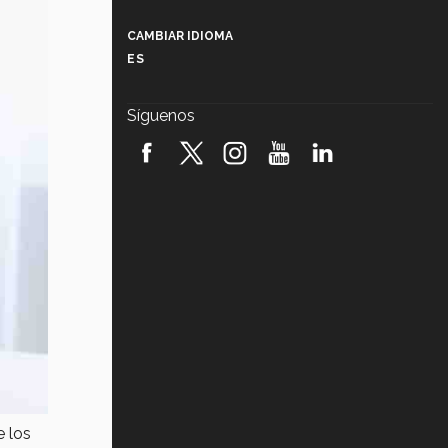
Más que un festival cultural: así es
la magia de VIBRART 2026 (video)
CAMBIAR IDIOMA
ES
Javier Guzmán: investigación con
impacto social (video)
Síguenos
¡México, en el top del mundial de
robótica FIRST 2026! (video)
Vida Tec: Pasión, disciplina y
básquetbol, con Gael Adame
(video)
¿Cómo es el Modelo Educativo
Tec? (video)
Vida Tec: Feminismo e Inteligencia
Artificial, Paola Ricaurte (video)
e los