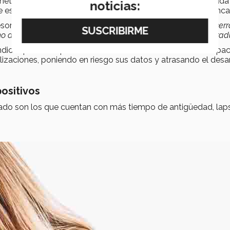
ernet por parte de los usuarios, transformando en código cada
noticias:
 de estos archivos abarca desde datos personales hasta banca
sor Cortés, compartió la siguiente analogía:
“cuando una cer
 abrirla. Para evitarlo lo que se hace es cambiar dicha cerrad
ndica que los dispositivos obsoletos no cuentan con la capa
izaciones, poniendo en riesgo sus datos y atrasando el desar
positivos
icado son los que cuentan con más tiempo de antigüedad, lap