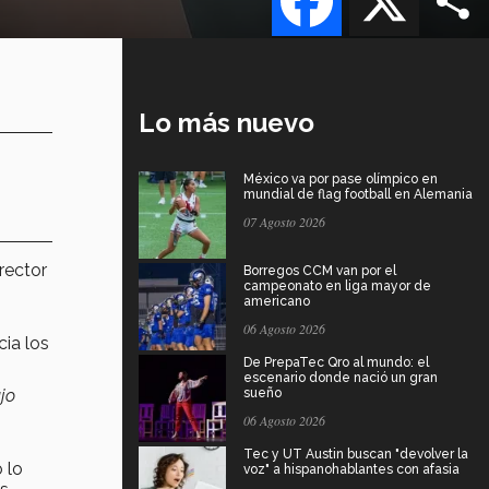
Lo más nuevo
México va por pase olímpico en
mundial de flag football en Alemania
07 Agosto 2026
irector
Borregos CCM van por el
campeonato en liga mayor de
americano
06 Agosto 2026
cia los
De PrepaTec Qro al mundo: el
escenario donde nació un gran
ujo
sueño
06 Agosto 2026
Tec y UT Austin buscan "devolver la
 lo
voz" a hispanohablantes con afasia