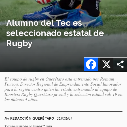
Alumno del Tec es
seleccionado estatal de
Rugby
Facebook
X
El equipo de rugby en Querétaro esta entrenado por Romain
Pouzou, Director Regional de Emprendimiento Social Innovador
para la región centro quien ha estado entrenando al equipo de
Roosters Rugby Querétaro juvenil y la selección estatal sub-19 en
los últimos 4 años.
Por
- 22/05/2019
REDACCIÓN QUERÉTARO
Tiempo estimado de lectura:2 mins