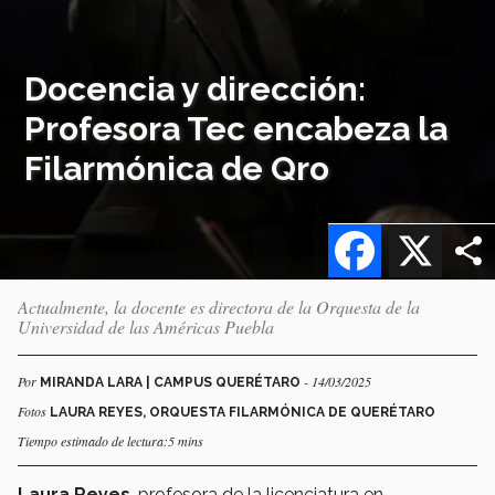
Docencia y dirección:
Profesora Tec encabeza la
Filarmónica de Qro
Facebook
X
Actualmente, la docente es directora de la Orquesta de la
Universidad de las Américas Puebla
Por
- 14/03/2025
MIRANDA LARA | CAMPUS QUERÉTARO
Fotos
LAURA REYES, ORQUESTA FILARMÓNICA DE QUERÉTARO
Tiempo estimado de lectura:5 mins
Laura Reyes
, profesora de la licenciatura en