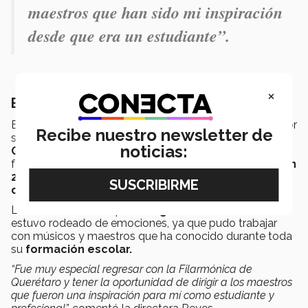
maestros que han sido mi inspiración
desde que era un estudiante”.
×
El camino de regreso a casa
En febrero de este año, tuvo la oportunidad de dirigir por
Recibe nuestro newsletter de
segunda vez la
Orquestra Filarmónica de
noticias:
Querétaro
, aunque esta fue la primera invitación
formal. Su primera experiencia con la
orquestra fue en
2019
, gracias a una convocatoria para
jóvenes
directores.
La directora señala que su
regreso a Querétaro
estuvo rodeado de emociones, ya que pudo trabajar
con músicos y maestros que ha conocido durante toda
su
formación escolar.
“Fue muy especial regresar con la Filarmónica de
Querétaro y tener la oportunidad de dirigir a los maestros
que fueron una inspiración para mí como estudiante y