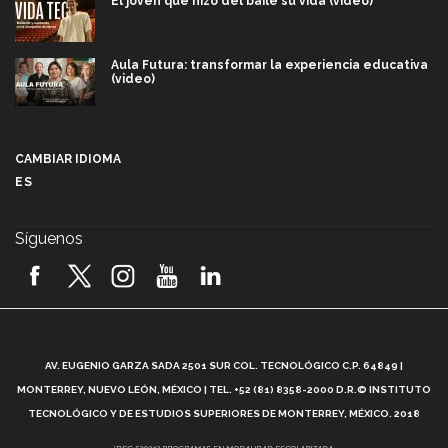
El joven que hizo del baile su vida (video)
Aula Futura: transformar la experiencia educativa
(video)
Más que un festival cultural: así es la magia de
VIBRART 2026 (video)
CAMBIAR IDIOMA
ES
Javier Guzmán: investigación con impacto social
(video)
Síguenos
¡México, en el top del mundial de robótica FIRST
2026! (video)
Vida Tec: Pasión, disciplina y básquetbol, con Gael
Adame (video)
A
AV. EUGENIO GARZA SADA 2501 SUR COL. TECNOLÓGICO C.P. 64849 |
L
¿Cómo es el Modelo Educativo Tec? (video)
MONTERREY, NUEVO LEÓN, MÉXICO | TEL. +52 (81) 8358-2000 D.R.© INSTITUTO
TECNOLÓGICO Y DE ESTUDIOS SUPERIORES DE MONTERREY, MÉXICO. 2018
*DEC-520912 PROGRAMAS EN MODALIDAD ESCOLARIZADA.