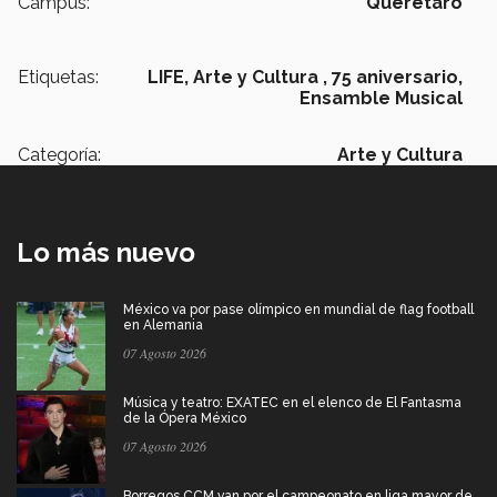
Campus:
Querétaro
Etiquetas:
LIFE,
Arte y Cultura ,
75 aniversario,
Ensamble Musical
Categoría:
Arte y Cultura
Lo más nuevo
México va por pase olímpico en mundial de flag football
en Alemania
07 Agosto 2026
Música y teatro: EXATEC en el elenco de El Fantasma
de la Ópera México
07 Agosto 2026
Borregos CCM van por el campeonato en liga mayor de