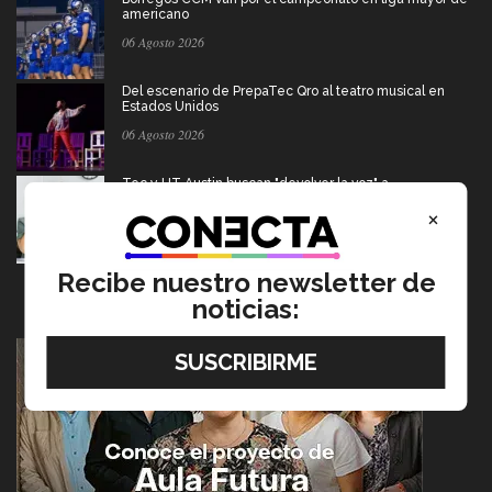
americano
06 Agosto 2026
Del escenario de PrepaTec Qro al teatro musical en
Estados Unidos
06 Agosto 2026
Tec y UT Austin buscan "devolver la voz" a
hispanohablantes con afasia
×
05 Agosto 2026
Recibe nuestro newsletter de
noticias: