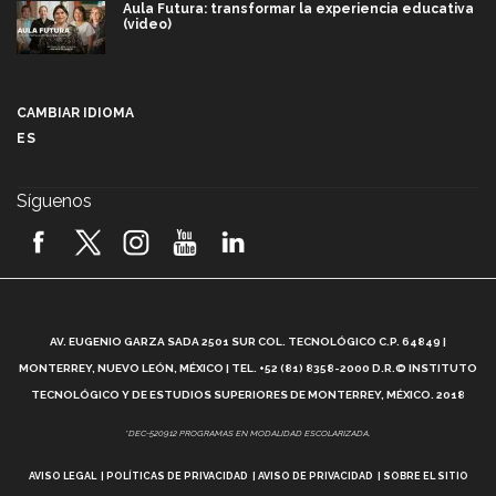
Aula Futura: transformar la experiencia educativa
(video)
Más que un festival cultural: así es la magia de
VIBRART 2026 (video)
CAMBIAR IDIOMA
ES
Javier Guzmán: investigación con impacto social
(video)
Síguenos
¡México, en el top del mundial de robótica FIRST
2026! (video)
Vida Tec: Pasión, disciplina y básquetbol, con Gael
Adame (video)
A
AV. EUGENIO GARZA SADA 2501 SUR COL. TECNOLÓGICO C.P. 64849 |
L
¿Cómo es el Modelo Educativo Tec? (video)
MONTERREY, NUEVO LEÓN, MÉXICO | TEL. +52 (81) 8358-2000 D.R.© INSTITUTO
TECNOLÓGICO Y DE ESTUDIOS SUPERIORES DE MONTERREY, MÉXICO. 2018
Vida Tec: Feminismo e Inteligencia Artificial, Paola
*DEC-520912 PROGRAMAS EN MODALIDAD ESCOLARIZADA.
Ricaurte (video)
AVISO LEGAL
POLÍTICAS DE PRIVACIDAD
AVISO DE PRIVACIDAD
SOBRE EL SITIO