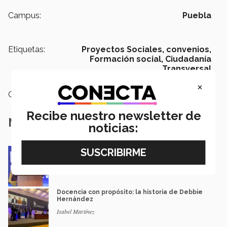
Campus:
Puebla
Etiquetas:
Proyectos Sociales,
convenios,
Formación social,
Ciudadanía
Transversal
×
Categoría:
Institución
Recibe nuestro newsletter de
Notas Relacionadas
noticias:
Impacto y legado: Marcela Velasco, ganadora
del Premio Mérito EXATEC
Guillermo Solorio
Docencia con propósito: la historia de Debbie
Hernández
Isabel Martínez