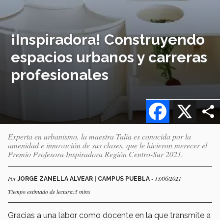
¡Inspiradora! Construyendo
espacios urbanos y carreras
profesionales
Facebook
X
Experta en urbanismo, la maestra Talía es conocida por la
amenidad e innovación de sus clases, que le hicieron merecer el
Premio Profesora Inspiradora Región Centro-Sur 2021.
Por
- 13/06/2021
JORGE ZANELLA ALVEAR | CAMPUS PUEBLA
Tiempo estimado de lectura:5 mins
Gracias a una labor como docente en la que transmite a