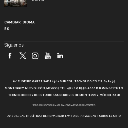
Más que un festival cultural: así es la magia de
VIBRART 2026 (video)
CAMBIAR IDIOMA
ES
Javier Guzmán: investigación con impacto social
(video)
Síguenos
¡México, en el top del mundial de robótica FIRST
2026! (video)
Vida Tec: Pasión, disciplina y básquetbol, con Gael
Adame (video)
A
AV. EUGENIO GARZA SADA 2501 SUR COL. TECNOLÓGICO C.P. 64849 |
L
¿Cómo es el Modelo Educativo Tec? (video)
MONTERREY, NUEVO LEÓN, MÉXICO | TEL. +52 (81) 8358-2000 D.R.© INSTITUTO
TECNOLÓGICO Y DE ESTUDIOS SUPERIORES DE MONTERREY, MÉXICO. 2018
Vida Tec: Feminismo e Inteligencia Artificial, Paola
*DEC-520912 PROGRAMAS EN MODALIDAD ESCOLARIZADA.
Ricaurte (video)
AVISO LEGAL
POLÍTICAS DE PRIVACIDAD
AVISO DE PRIVACIDAD
SOBRE EL SITIO