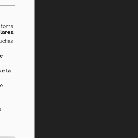
se toma
lares.
muchas
de
ue la
se
s