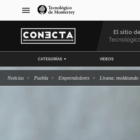
Pasar
navegación
menu
al
principal
contenido
principal
El sitio d
Tecnológic
Menu
CATEGORÍAS
VIDEOS
Comunidad
Noticias
Puebla
emprendedores
Livana: moldeando