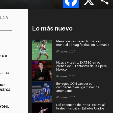
 con
Lo más nuevo
México va por pase olímpico en
mundial de flag football en Alemania
07 Agosto 2026
o de
Música y teatro: EXATEC en el
elenco de El Fantasma de la Ópera
Mexico
os ha
07 Agosto 2026
Borregos CCM van por el
 en
campeonato en liga mayor de
estros
americano
06 Agosto 2026
Del escenario de PrepaTec Qro al
etes,
teatro musical en Estados Unidos