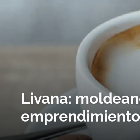
Livana: moldean
emprendimient