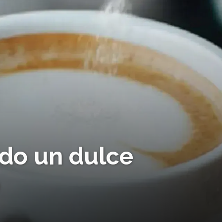
do un dulce
o