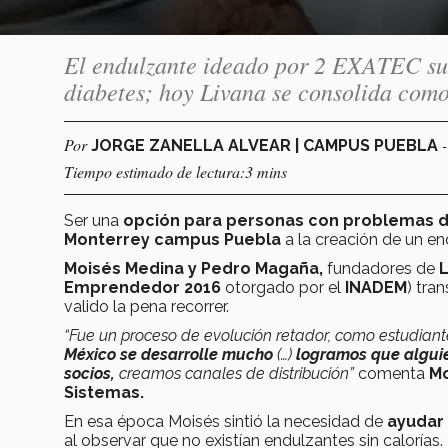
El endulzante ideado por 2 EXATEC su
diabetes; hoy Livana se consolida como
Por
JORGE ZANELLA ALVEAR | CAMPUS PUEBLA
Tiempo estimado de lectura:3 mins
Ser una
opción para personas con problemas d
Monterrey campus Puebla
a la creación de un en
Moisés Medina y Pedro Magaña,
fundadores de
L
Emprendedor 2016
otorgado por el
INADEM
) tra
valido la pena recorrer.
“Fue un proceso de evolución retador, como estudian
México se desarrolle mucho
(…)
logramos que alguie
socios,
creamos canales de distribución”
comenta
Mo
Sistemas.
En esa época Moisés sintió la necesidad de
ayudar
al observar que no existían endulzantes sin calorías.