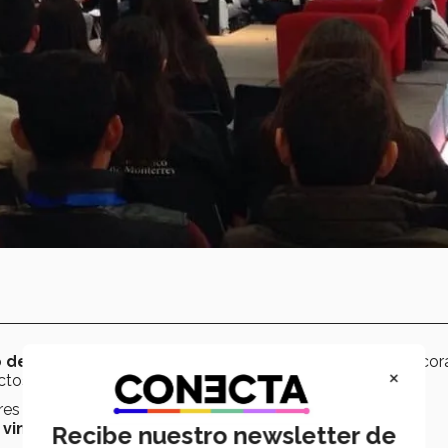
 de cero,
natural, con solo
0.2 calorías;
es el único edulcor
×
uctos que se cataloguen como aptos para diabéticos”.
dores se basó en en tres aspectos fundamentales:
canal de
a vinculación con socios estratégicos.
Recibe nuestro newsletter de