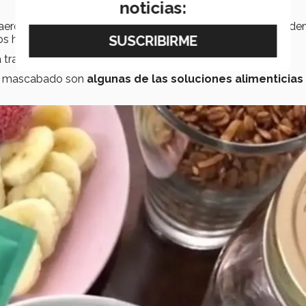
noticias:
 aerolíneas forman parte del equipo de aliados de
Livana,
den
sos ha sufrido modificaciones para mantener su solidez.
 través de la plataforma
“Livana Foods”.
ipo mascabado son
algunas de las soluciones alimenticias