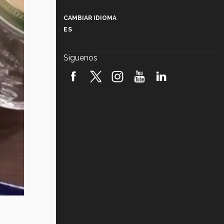
Más que un festival cultural: así es
la magia de VIBRART 2026 (video)
CAMBIAR IDIOMA
ES
Javier Guzmán: investigación con
impacto social (video)
Síguenos
¡México, en el top del mundial de
robótica FIRST 2026! (video)
Vida Tec: Pasión, disciplina y
básquetbol, con Gael Adame
(video)
¿Cómo es el Modelo Educativo
Tec? (video)
Vida Tec: Feminismo e Inteligencia
Artificial, Paola Ricaurte (video)