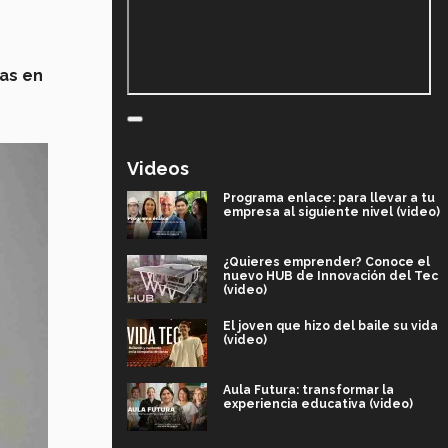
as en
Videos
Programa enlace: para llevar a tu
empresa al siguiente nivel (video)
¿Quieres emprender? Conoce el
nuevo HUB de Innovación del Tec
(video)
El joven que hizo del baile su vida
(video)
Aula Futura: transformar la
experiencia educativa (video)