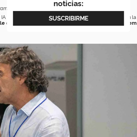
noticias:
ama público que ignore estos desafíos”.
 IA eran
asuntos exclusivos
del
mundo académico
. En la
le
que toda persona que aspire a liderar
integre estos tem