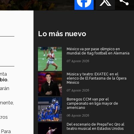
Lo más nuevo
México va por pase olímpico en
mundial de flag football en Alemania
07 Agosto 2026
enta
Música y teatro: EXATEC en el
elenco de El Fantasma de la Ópera
bio
.
México
arán
07 Agosto 2026
Borregos CCM van por el
mente,
campeonato en liga mayor de
americano
06 Agosto 2026
tros
Del escenario de PrepaTec Qro al
teatro musical en Estados Unidos
 Para