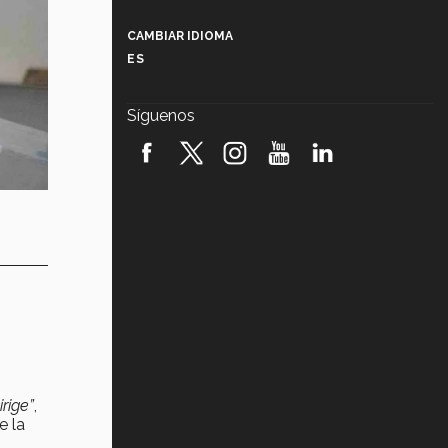
Más que un festival cultural: así es
la magia de VIBRART 2026 (video)
CAMBIAR IDIOMA
ES
Javier Guzmán: investigación con
impacto social (video)
Síguenos
¡México, en el top del mundial de
robótica FIRST 2026! (video)
Vida Tec: Pasión, disciplina y
básquetbol, con Gael Adame
(video)
¿Cómo es el Modelo Educativo
Tec? (video)
Vida Tec: Feminismo e Inteligencia
Artificial, Paola Ricaurte (video)
rige”
,
e la