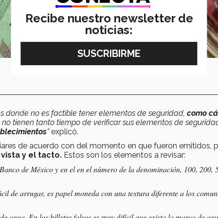
Recibe nuestro newsletter de
noticias:
res donde no es factible tener elementos de seguridad,
como c
o tienen tanto tiempo de verificar sus elementos de segurida
blecimientos
”
explicó.
culiares de acuerdo con del momento en que fueron emitidos, 
vista y el tacto.
Estos son los elementos a revisar:
 Banco de México y en el en el número de la denominación, 100, 200, 
cil de arrugar, es papel moneda con una textura diferente a los comun
 agua. En los billetes falsos es muy difícil que exista la marca de ag