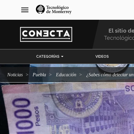
Pasar
navegación
menu
al
principal
contenido
principal
El sitio d
Tecnológic
Menu
CATEGORÍAS
VIDEOS
Comunidad
Noticias
Puebla
Educación
¿Sabes cómo detectar un 