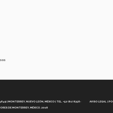
esos
Aviso
Legal
49 | MONTERREY, NUEVO LEÓN, MÉXICO | TEL. +52 (81) 8358-
AVISO LEGAL
PO
ORES DE MONTERREY, MÉXICO. 2018