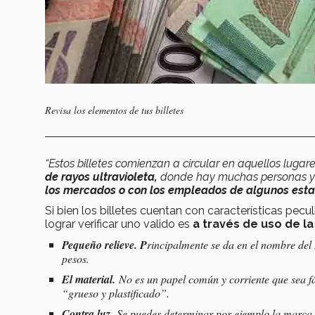
Revisa los elementos de tus billetes
“Estos billetes comienzan a circular en aquellos luga
de rayos ultravioleta,
donde hay muchas personas y n
los mercados o con los empleados de algunos esta
Si bien los billetes cuentan con características pe
lograr verificar uno valido es
a través de uso de la 
Pequeño relieve. P
rincipalmente se da en el nombre del
pesos.
El material.
No es un papel común y corriente que sea fá
“grueso y plastificado”.
Contra luz.
Se puedes determinar por ejemplo la marca de