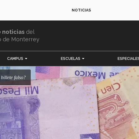
NOTICIAS
e noticias
del
o de Monterrey
CAMPUS
ESCUELAS
ESPECIALE
billete falso?