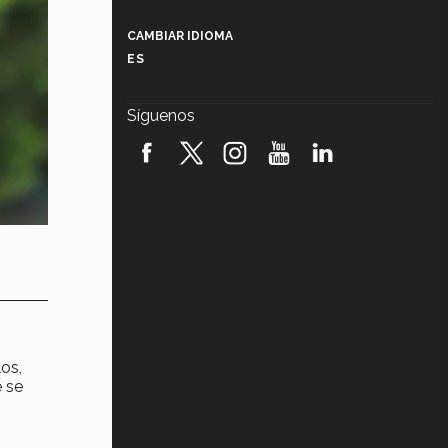
Más que un festival cultural: así es
la magia de VIBRART 2026 (video)
CAMBIAR IDIOMA
ES
Javier Guzmán: investigación con
impacto social (video)
Síguenos
¡México, en el top del mundial de
robótica FIRST 2026! (video)
Vida Tec: Pasión, disciplina y
básquetbol, con Gael Adame
(video)
¿Cómo es el Modelo Educativo
Tec? (video)
Vida Tec: Feminismo e Inteligencia
Artificial, Paola Ricaurte (video)
los,
e se