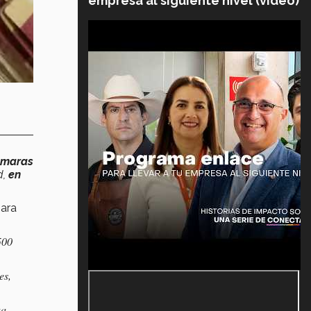
empresa al siguiente nivel (video)
ámaras
d,
en
para
500
es,
ua