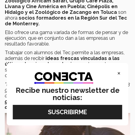
Zoológico Africam Safari, Grupo Café Plaza,
Livana y Cine América en Puebla; Cinépolis en
Hidalgo y el Zoológico de Zacango en Toluca
son
ahora
socios formadores en la Región Sur del Tec
de Monterrey.
Ello ofrece una gama variada de formas de pensar y de
ejecución, que en conjunto dan a las empresas un
resultado favorable.
Trabajar con alumnos del Tec permite a las empresas,
además de recibir
ideas frescas vinculadas a las
últimas teorías y tecnologías,
contar con la
sensibilidad de una nueva generación de colaboradores
×
que llegaría a ellas en un plazo no mayor a 5 años.
“Lo que estamos viendo dentro de las corporaciones son 3
Recibe nuestro newsletter de
generaciones bastante diferentes pero que están
conviviendo;
es un tema de entender a esa nueva
noticias:
generación, participar en su formación y juntos ir
desarrollándolos
”.