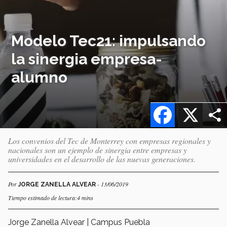
Modelo Tec21: impulsando
la sinergia empresa-
alumno
Facebook
X
Los convenios del Tec de Monterrey con empresas regionales y
nacionales son un ejemplo de sinergia entre empresas y
universidades en el desarrollo de las nuevas generaciones.
Por
- 13/06/2019
JORGE ZANELLA ALVEAR
Tiempo estimado de lectura:4 mins
Jorge Zanella Alvear | Campus Puebla