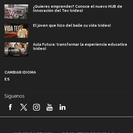
¿Quieres emprender? Conoce el nuevo HUB de
Innovación del Tec (video)
El joven que hizo del baile su vida (video)
Aula Futura: transformar la experiencia educativa
(video)
Más que un festival cultural: así es la magia de
VIBRART 2026 (video)
CAMBIAR IDIOMA
ES
Javier Guzmán: investigación con impacto social
(video)
Síguenos
¡México, en el top del mundial de robótica FIRST
2026! (video)
Vida Tec: Pasión, disciplina y básquetbol, con Gael
Adame (video)
A