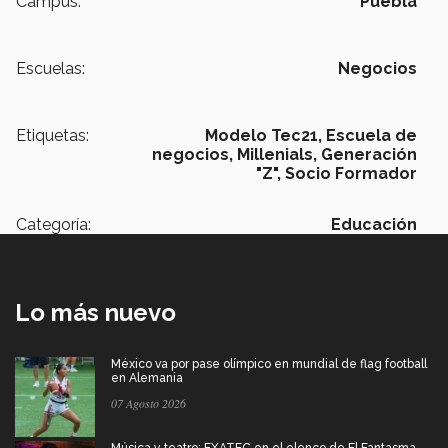
Campus:
Puebla
Escuelas:
Negocios
Etiquetas:
Modelo Tec21,
Escuela de
negocios,
Millenials,
Generación
"Z",
Socio Formador
Categoría:
Educación
Lo más nuevo
México va por pase olímpico en mundial de flag football
en Alemania
07 Agosto 2026
Música y teatro: EXATEC en el elenco de El Fantasma