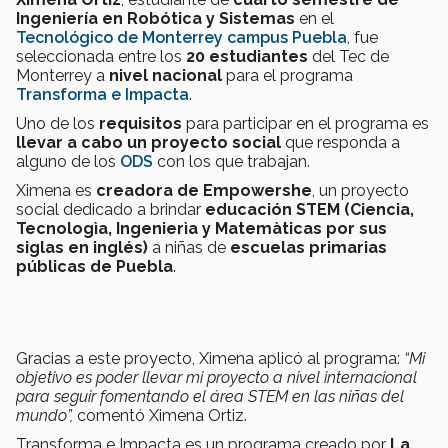
Ingeniería en Robótica y Sistemas
en el
Tecnológico de Monterrey campus Puebla
, fue
seleccionada entre los
20 estudiantes
del Tec de
Monterrey a
nivel nacional
para el programa
Transforma e Impacta
.
Uno de los
requisitos
para participar en el programa es
llevar a cabo un proyecto social
que responda a
alguno de los
ODS
con los que trabajan.
Ximena es
creadora de Empowershe
, un proyecto
social dedicado a brindar
educación STEM (Ciencia,
Tecnologìa, Ingenierìa y Matemàticas por sus
siglas en inglés)
a niñas de
escuelas primarias
públicas de Puebla
.
Gracias a este proyecto, Ximena aplicó al programa:
“Mi
objetivo es poder llevar mi proyecto a nivel internacional
para seguir fomentando el área STEM en las niñas del
mundo”,
comentó Ximena Ortiz.
Transforma e Impacta es un programa creado por
La