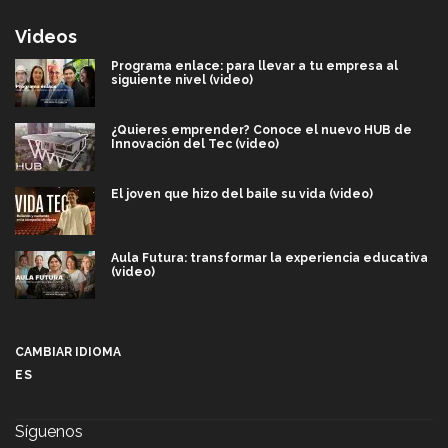
Videos
Programa enlace: para llevar a tu empresa al
siguiente nivel (video)
¿Quieres emprender? Conoce el nuevo HUB de
Innovación del Tec (video)
El joven que hizo del baile su vida (video)
Aula Futura: transformar la experiencia educativa
(video)
Más que un festival cultural: así es la magia de
VIBRART 2026 (video)
CAMBIAR IDIOMA
ES
Javier Guzmán: investigación con impacto social
(video)
Síguenos