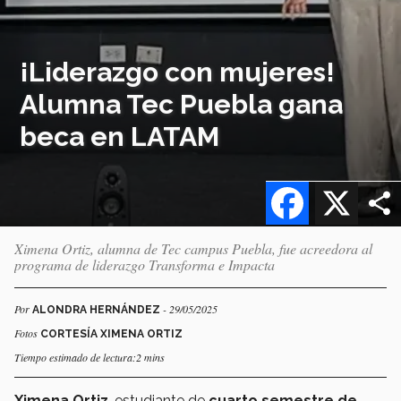
¡Liderazgo con mujeres!
Alumna Tec Puebla gana
beca en LATAM
Facebook
X
Ximena Ortiz, alumna de Tec campus Puebla, fue acreedora al
programa de liderazgo Transforma e Impacta
Por
- 29/05/2025
ALONDRA HERNÁNDEZ
Fotos
CORTESÍA XIMENA ORTIZ
Tiempo estimado de lectura:2 mins
Ximena Ortiz
, estudiante de
cuarto semestre de