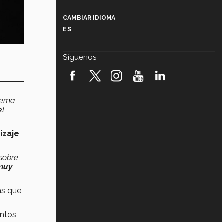
Más que un festival cultural: así es
la magia de VIBRART 2026 (video)
CAMBIAR IDIOMA
ES
Javier Guzmán: investigación con
impacto social (video)
Síguenos
¡México, en el top del mundial de
robótica FIRST 2026! (video)
Vida Tec: Pasión, disciplina y
 tema
básquetbol, con Gael Adame
el
(video)
¿Cómo es el Modelo Educativo
izaje
Tec? (video)
 sobre
Vida Tec: Feminismo e Inteligencia
 muy
Artificial, Paola Ricaurte (video)
s que
entos