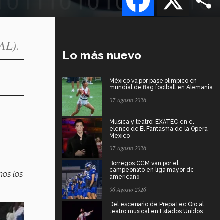
AL).
Lo más nuevo
México va por pase olímpico en
mundial de flag football en Alemania
07 Agosto 2026
o
Música y teatro: EXATEC en el
elenco de El Fantasma de la Ópera
Mexico
07 Agosto 2026
Borregos CCM van por el
campeonato en liga mayor de
mos los
americano
06 Agosto 2026
Del escenario de PrepaTec Qro al
teatro musical en Estados Unidos