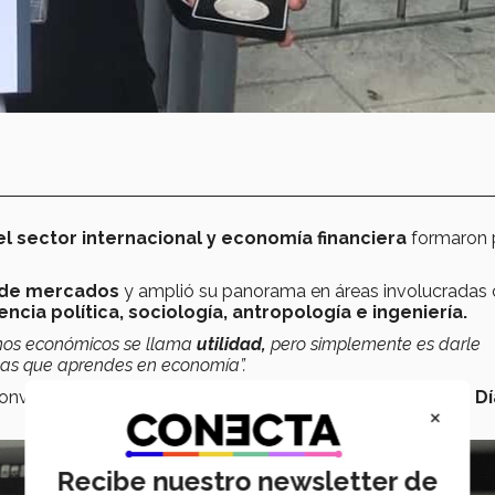
sector internacional y economía financiera
formaron 
a de mercados
y amplió su panorama en áreas involucrada
ncia política, sociología, antropología e ingeniería.
nos económicos se llama
utilidad,
pero simplemente es darle
osas que aprendes en economía”.
convocatorias del
Tec de Monterrey,
como la del
Primer Dí
×
Recibe nuestro newsletter de