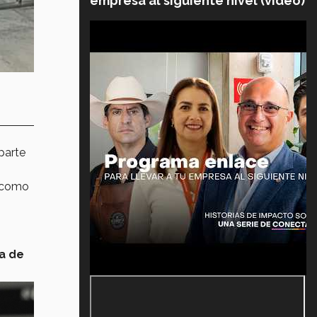
empresa al siguiente nivel (video)
parte
s como
a de