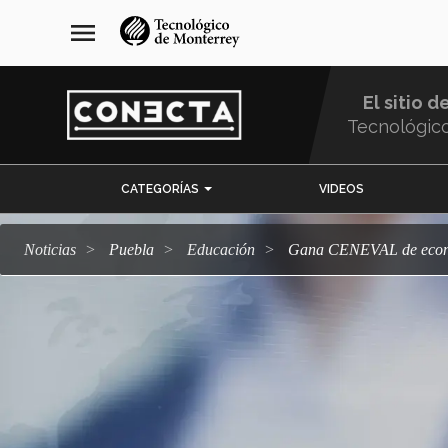
Pasar
navegación
menu
al
principal
contenido
principal
El sitio d
Tecnológic
Menu
CATEGORÍAS
VIDEOS
Comunidad
Noticias
Puebla
Educación
Gana CENEVAL de econo