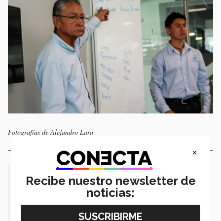
Fotografías de Alejandro Lara
×
“Debemos aprender lengua de señas
Recibe nuestro newsletter de
noticias:
para lograr crecer todos juntos como
comunidad mexicana, si nos