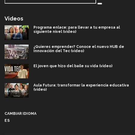
Videos
Programa enlace: para llevar a tu empresa al
siguiente nivel (video)
¿Quieres emprender? Conoce el nuevo HUB de
Innovación del Tec (video)
El joven que hizo del baile su vida (video)
Aula Futura: transformar la experiencia educativa
(video)
Más que un festival cultural: así es la magia de
VIBRART 2026 (video)
CAMBIAR IDIOMA
ES
Javier Guzmán: investigación con impacto social
(video)