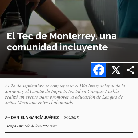
El Tec de Monterrey, una
comunidad incluyente
Facebook
X
El 28 de septiembre se conmemora el Día Internacional de la
Sordera y el Comité de Impacto Social en Campus Puebla
realizó un evento para promover la educación de Lengua de
Señas Mexicana entre el alumnado.
Por
- 19/09/2018
DANIELA GARCÍA JUÁREZ
Tiempo estimado de lectura:2 mins