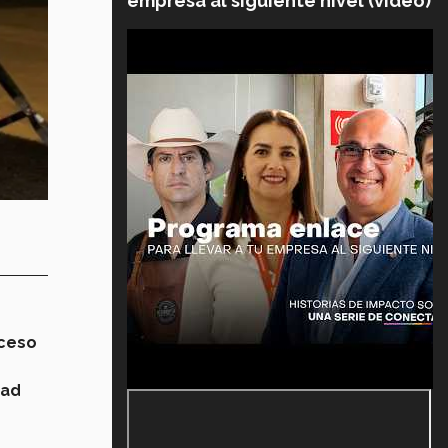
empresa al siguiente nivel (video)
ceso
dad