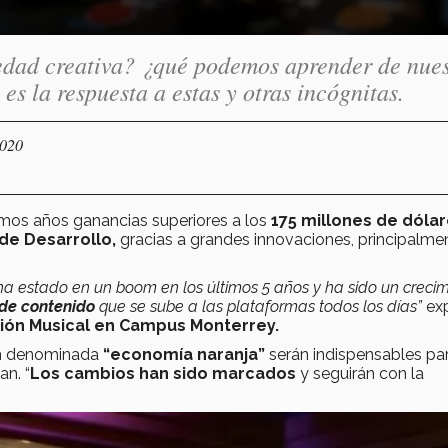
edad creativa? ¿qué podemos aprender de nues
es la respuesta a estas y otras incógnitas.
2020
imos años ganancias superiores a los
175 millones de dóla
de Desarrollo,
gracias a grandes innovaciones, principalme
ha estado en un boom en los últimos 5 años y ha sido un creci
 de contenido
que se sube a las plataformas todos los días”
exp
ción Musical en Campus Monterrey.
én denominada
“economía naranja”
serán indispensables pa
n. “
Los cambios han sido marcados
y seguirán con la