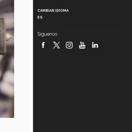
Más que un festival cultural: así es
la magia de VIBRART 2026 (video)
CAMBIAR IDIOMA
ES
Javier Guzmán: investigación con
impacto social (video)
Síguenos
¡México, en el top del mundial de
robótica FIRST 2026! (video)
Vida Tec: Pasión, disciplina y
básquetbol, con Gael Adame
(video)
¿Cómo es el Modelo Educativo
Tec? (video)
Vida Tec: Feminismo e Inteligencia
Artificial, Paola Ricaurte (video)