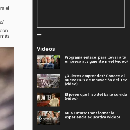
ra el
.”
 con
n más
Videos
Programa enlace: para llevar a tu
empresa al siguiente nivel (video)
¿Quieres emprender? Conoce el
nuevo HUB de Innovación del Tec
(video)
El joven que hizo del baile su vida
(video)
Aula Futura: transformar la
experiencia educativa (video)