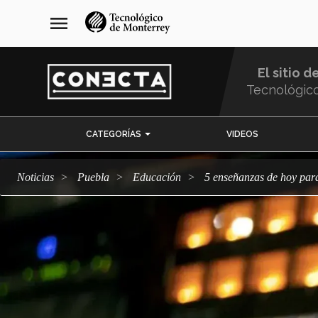
Pasar
navegación
menu
al
principal
contenido
principal
El sitio d
Tecnológic
Menu
CATEGORÍAS
VIDEOS
Comunidad
Noticias
Puebla
Educación
5 enseñanzas de hoy para