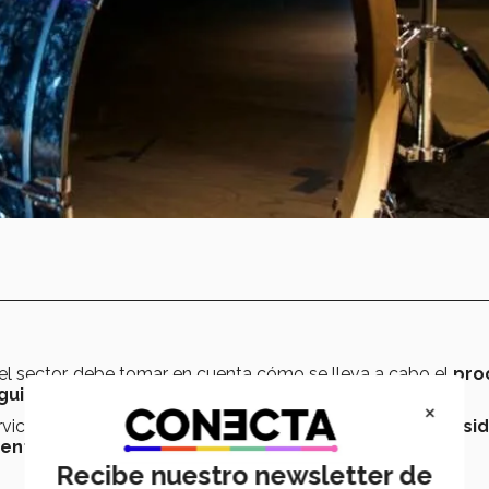
del sector, debe tomar en cuenta cómo se lleva a cabo el
pro
guirle el paso al desarrollo de las tecnologías.
×
vicio de la creatividad, ya que
el artista tiene una necesi
mente se verá reemplazada por la automatización e
Recibe nuestro newsletter de