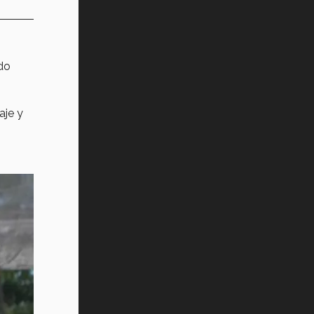
do
aje y