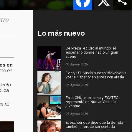
tro
Lo más nuevo
De PrepaTec Qro al mundo: el
escenario donde nació un gran
sueño
06 Agosto 2026
res en
nte en
Tec y UT Austin buscan "devolver la
voz" a hispanohablantes con afasia
miento
05 Agosto 2026
lica
En la ONU: mexicana y EXATEC
representó en Nueva York a la
ra su
juventud
05 Agosto 2026
El escritor que dice que la derrota
también merece ser contada