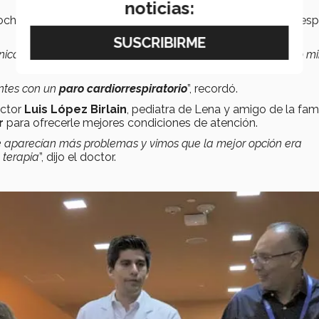
noticias:
e tuvo un ataque de tos, vomitó y al intentar volver a respi
línica de primeros auxilios que afortunadamente está a cinco m
entes con un
paro cardiorrespiratorio
”, recordó.
octor
Luis López Birlain
, pediatra de Lena y amigo de la fami
r
para ofrecerle mejores condiciones de atención.
 aparecían más problemas y vimos que la mejor opción era
 terapia
”, dijo el doctor.