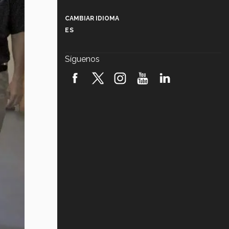
Más que un festival cultural: así es
la magia de VIBRART 2026 (video)
CAMBIAR IDIOMA
ES
Javier Guzmán: investigación con
impacto social (video)
Síguenos
¡México, en el top del mundial de
robótica FIRST 2026! (video)
Vida Tec: Pasión, disciplina y
básquetbol, con Gael Adame
(video)
¿Cómo es el Modelo Educativo
Tec? (video)
Vida Tec: Feminismo e Inteligencia
Artificial, Paola Ricaurte (video)