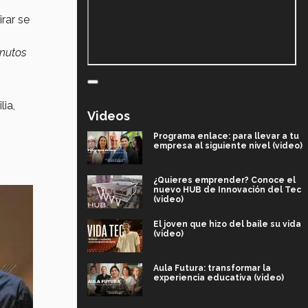
rar se
inutos
lia,
Videos
Programa enlace: para llevar a tu
empresa al siguiente nivel (video)
¿Quieres emprender? Conoce el
nuevo HUB de Innovación del Tec
(video)
El joven que hizo del baile su vida
(video)
Aula Futura: transformar la
experiencia educativa (video)