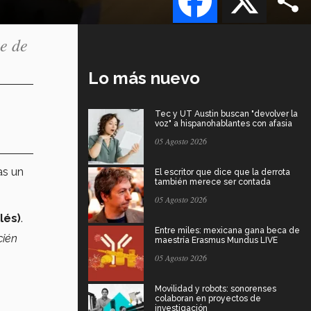
te de
Lo más nuevo
Tec y UT Austin buscan "devolver la
voz" a hispanohablantes con afasia
05 Agosto 2026
as un
El escritor que dice que la derrota
también merece ser contada
05 Agosto 2026
lés)
.
Entre miles: mexicana gana beca de
cién
maestría Erasmus Mundus LIVE
05 Agosto 2026
Movilidad y robots: sonorenses
colaboran en proyectos de
investigación