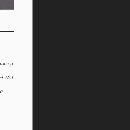
aron en
a ECMO
la