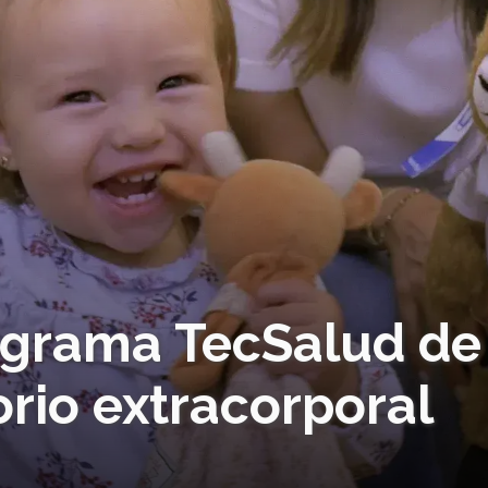
ograma TecSalud de
orio extracorporal