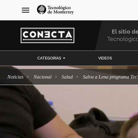
Pasar
navegación
menu
al
principal
contenido
principal
El sitio d
Tecnológic
Menu
CATEGORÍAS
VIDEOS
Comunidad
Noticias
Nacional
salud
Salva a Lena programa TecS