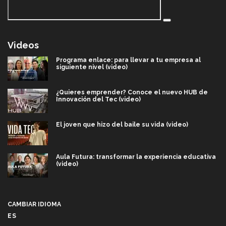
Videos
Programa enlace: para llevar a tu empresa al
siguiente nivel (video)
¿Quieres emprender? Conoce el nuevo HUB de
Innovación del Tec (video)
El joven que hizo del baile su vida (video)
Aula Futura: transformar la experiencia educativa
(video)
Más que un festival cultural: así es la magia de
VIBRART 2026 (video)
CAMBIAR IDIOMA
ES
Javier Guzmán: investigación con impacto social