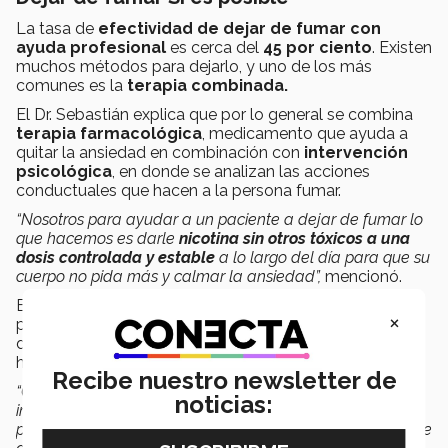
La tasa de
efectividad de dejar de fumar con
ayuda profesional
es cerca del
45 por ciento
. Existen
muchos métodos para dejarlo, y uno de los más
comunes es la
terapia combinada.
El Dr. Sebastián explica que por lo general se combina
terapia farmacológica
, medicamento que ayuda a
quitar la ansiedad en combinación con
intervención
psicológica
, en donde se analizan las acciones
conductuales que hacen a la persona fumar.
“Nosotros para ayudar a un paciente a dejar de fumar lo
que hacemos es darle
nicotina sin otros tóxicos a una
dosis controlada y estable
a lo largo del día para que su
cuerpo no pida más y calmar la ansiedad”,
mencionó.
El
Día Mundial sin Tabaco
además de incentivar a las
×
personas a dejar de fumar, trata de difundir el mensaje
de aceptar y normalizar el pedir ayuda para dejar de
hacerlo.
Recibe nuestro newsletter de
“Gran parte de la razón de los pacientes que ya
noticias:
intentaron dejar de fumar y no volver a intentarlo es
porque sienten que no es posible, pero claro que es posible