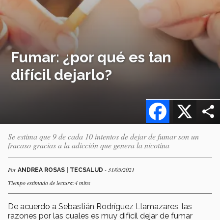
Fumar: ¿por qué es tan
difícil dejarlo?
Facebook
X
Se estima que 9 de cada 10 intentos de dejar de fumar son un
fracaso gracias a la adicción que genera la nicotina
Por
- 31/05/2021
ANDREA ROSAS | TECSALUD
Tiempo estimado de lectura:4 mins
De acuerdo a Sebastián Rodríguez Llamazares, las
razones por las cuales es muy difícil dejar de fumar