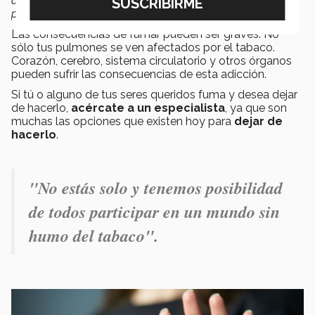
dejarlo. No estás solo y tenemos posibilidad de todos
participar en un
mundo sin humo del tabaco
”,
agregó.
Las consecuencias de fumar pueden ser graves. No
sólo tus pulmones se ven afectados por el tabaco.
Corazón, cerebro, sistema circulatorio y otros órganos
pueden sufrir las consecuencias de esta adicción.
Si tú o alguno de tus seres queridos fuma y desea dejar
de hacerlo,
acércate a un especialista
, ya que son
muchas las opciones que existen hoy para
dejar de
hacerlo
.
"No estás solo y tenemos posibilidad
de todos participar en un mundo sin
humo del tabaco".