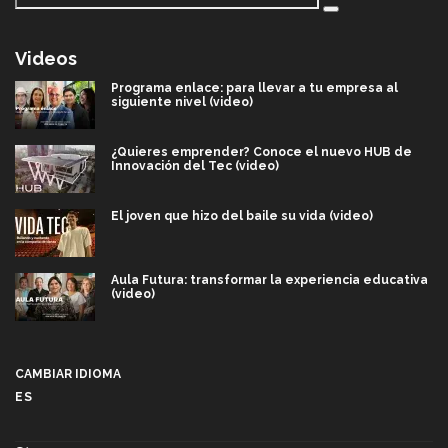
Videos
Programa enlace: para llevar a tu empresa al
siguiente nivel (video)
¿Quieres emprender? Conoce el nuevo HUB de
Innovación del Tec (video)
El joven que hizo del baile su vida (video)
Aula Futura: transformar la experiencia educativa
(video)
Más que un festival cultural: así es la magia de
VIBRART 2026 (video)
CAMBIAR IDIOMA
ES
Javier Guzmán: investigación con impacto social
(video)