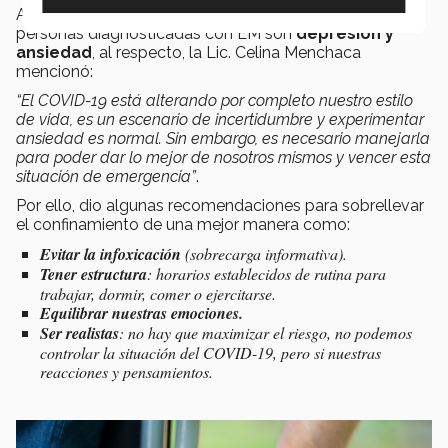
Algunas de las consecuencias que padecen las
personas diagnosticadas con EM son
depresión y
ansiedad
, al respecto, la Lic. Celina Menchaca
mencionó:
“El COVID-19 está alterando por completo nuestro estilo
de vida, es un escenario de incertidumbre y experimentar
ansiedad es normal. Sin embargo, es necesario manejarla
para poder dar lo mejor de nosotros mismos y vencer esta
situación de emergencia”
.
Por ello, dio algunas recomendaciones para sobrellevar
el confinamiento de una mejor manera como:
Evitar la
infoxicación
(sobrecarga informativa).
Tener estructura
: horarios establecidos de rutina para
trabajar, dormir, comer o ejercitarse.
Equilibrar nuestras emociones.
Ser realistas
: no hay que maximizar el riesgo, no podemos
controlar la situación del COVID-19, pero si nuestras
reacciones y pensamientos.