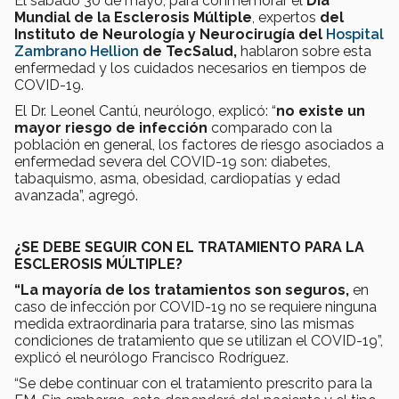
El sábado 30 de mayo, para conmemorar el
Día
Mundial de la Esclerosis Múltiple
, expertos
del
Instituto de Neurología y Neurocirugía del
Hospital
Zambrano Hellion
de TecSalud,
hablaron sobre esta
enfermedad y los cuidados necesarios en tiempos de
COVID-19.
El Dr. Leonel Cantú, neurólogo, explicó: “
no existe un
mayor riesgo de infección
comparado con la
población en general, los factores de riesgo asociados a
enfermedad severa del COVID-19 son: diabetes,
tabaquismo, asma, obesidad, cardiopatías y edad
avanzada”, agregó.
¿SE DEBE SEGUIR CON EL TRATAMIENTO PARA LA
ESCLEROSIS MÚLTIPLE?
“La mayoría de los tratamientos son seguros,
en
caso de infección por COVID-19 no se requiere ninguna
medida extraordinaria para tratarse, sino las mismas
condiciones de tratamiento que se utilizan el COVID-19”,
explicó el neurólogo Francisco Rodríguez.
“Se debe continuar con el tratamiento prescrito para la