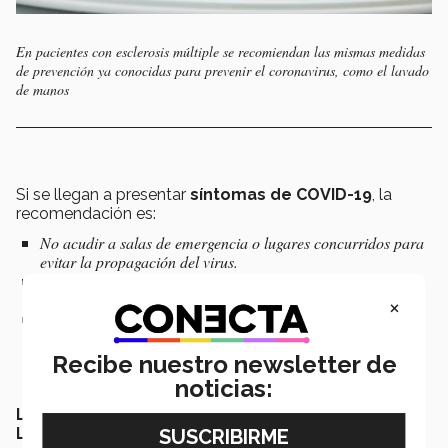
En pacientes con esclerosis múltiple se recomiendan las mismas medidas
de prevención ya conocidas para prevenir el coronavirus, como el lavado
de manos
Si se llegan a presentar
síntomas de COVID-19
, la
recomendación es:
No acudir a salas de emergencia o lugares concurridos para
evitar la propagación del virus.
Contactar al neurólogo o al departamento de emergencias
para informar sobre sus síntomas y recibir instrucciones.
×
Su neurólogo tratante evaluará si es apropiado suspender el
tratamiento para EM (que en la mayoría de los casos no es
necesario).
Recibe nuestro newsletter de
noticias:
LA SALUD MENTAL ES IGUAL DE IMPORTANTE QUE
LA FÍSICA