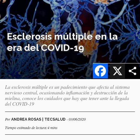
Esclerosis múltiple en la
era del COVID-19
Facebook
X
La esclerosis múltiple es un padecimiento que afecta al sistema
nervioso central, ocasionando inflamación y destrucción de la
mielina, conoce los cuidados que hay que tener ante la llegada
del COVID-19
Por
- 03/06/2020
ANDREA ROSAS | TECSALUD
Tiempo estimado de lectura:4 mins