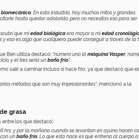
y
biomecánica
. En esta industria, hay muchos mitos y grandes
rcitarte hasta quedar adolorido, pero no necesitas eso para ser
escubrí que mi
edad biológica
era mayor a mi
edad cronológi
 y eso es algo que cualquiera puede conseguir a través de la 
ue Ben utiliza destacó:
“número uno la
máquina Vasper
, núm
cio, y el tres sería un
baño frío
”.
o salir a caminar incluso si hace frío, ya que destacó que e
 varios métodos que son muy impresionantes”
, mencionó a la
 de grasa
s entre los que destacó:
16 hrs, y por la mañana cuando se levantan en ayuno hacen c
n con un
baño frío
. Lo que esto hace es que entrena al cuerpo a