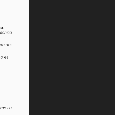
ca
.
técnica
ero dos
so es
omo 20