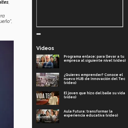
mites
,
ara
sueño”
,
Videos
Programa enlace: para llevar a tu
empresa al siguiente nivel (video)
¿Quieres emprender? Conoce el
nuevo HUB de Innovación del Tec
(video)
El joven que hizo del baile su vida
(video)
Aula Futura: transformar la
experiencia educativa (video)