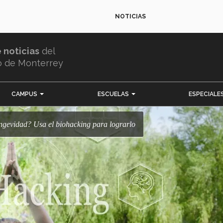
NOTICIAS
e noticias
del
o de Monterrey
CAMPUS
ESCUELAS
ESPECIALE
longevidad? Usa el biohacking para lograrlo