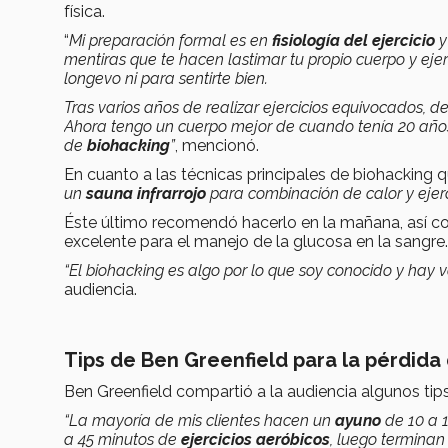
física.
“
Mi preparación formal es en
fisiología del ejercicio
mentiras que te hacen lastimar tu propio cuerpo y eje
longevo ni para sentirte bien.
Tras varios años de realizar ejercicios equivocados, d
Ahora tengo un cuerpo mejor de cuando tenía 20 años
de
biohacking
”
, mencionó.
En cuanto a las técnicas principales de biohacking q
un
sauna infrarrojo
para combinación de calor y ejerci
Éste último recomendó hacerlo en la mañana, así com
excelente para el manejo de la glucosa en la sangre.
“El biohacking es algo por lo que soy conocido y hay
audiencia.
Tips de Ben Greenfield para la pérdida
Ben Greenfield compartió a la audiencia algunos tip
“La mayoría de mis clientes hacen un
ayuno
de 10 a 
a 45 minutos de
ejercicios aeróbicos
, luego termina