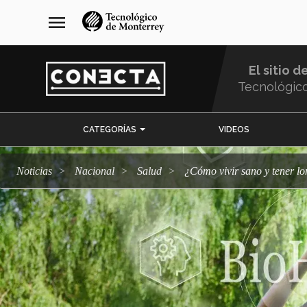
Pasar
navegación
menu
al
principal
contenido
principal
El sitio d
Tecnológic
Menu
CATEGORÍAS
VIDEOS
Comunidad
Noticias
Nacional
salud
¿Cómo vivir sano y tener 