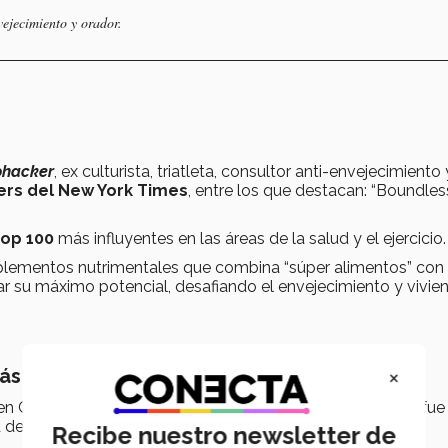
nvejecimiento y orador.
ohacker
, ex culturista, triatleta, consultor anti-envejecimiento 
ers del New York Times
, entre los que destacan: “Boundles
top 100
más influyentes en las áreas de la salud y el ejercicio.
plementos nutrimentales que combina “súper alimentos” con
r su máximo potencial, desafiando el envejecimiento y vivie
×
más sana
en Greenfield con los médicos especialistas de TecSalud, fu
 de la persona, para llegar a tener una vida más saludable.
Recibe nuestro newsletter de