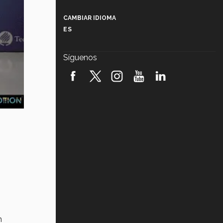
Más que un festival cultural: así es
la magia de VIBRART 2026 (video)
CAMBIAR IDIOMA
ES
Javier Guzmán: investigación con
impacto social (video)
Síguenos
¡México, en el top del mundial de
robótica FIRST 2026! (video)
Vida Tec: Pasión, disciplina y
básquetbol, con Gael Adame
(video)
¿Cómo es el Modelo Educativo
Tec? (video)
Vida Tec: Feminismo e Inteligencia
Artificial, Paola Ricaurte (video)
n