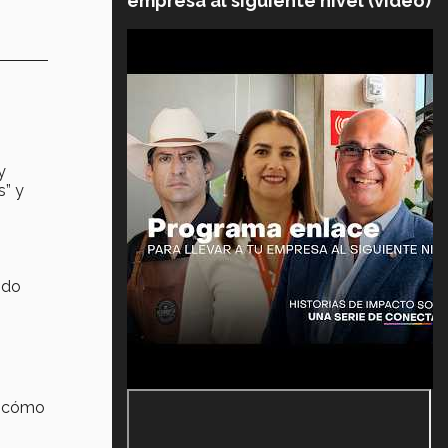
empresa al siguiente nivel (video)
y
s” y
ndo
e cómo