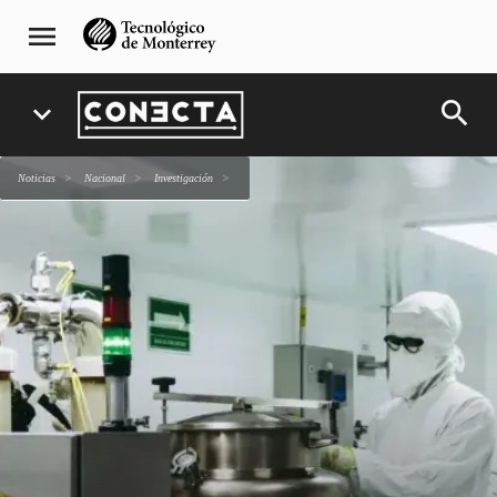
Pasar
navegación
menu
al
principal
contenido
principal
search
expand_more
Noticias
Nacional
Investigación