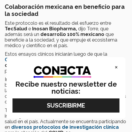
Colaboración mexicana en beneficio para
la sociedad
Este protocolo es el resultado del esfuerzo entre
TecSalud
e
Inosan Biopharma,
dijo Torre, que
además será un
desarrollo 100% mexicano
que
beneficie a la sociedad, y que empuje el ecosistema
médico y científico en el país.
Estos ensayos clínicos iniciarán luego de que la
Cofepris
aprobó en México el inicio de
estudios
×
clínicos con anticuerpos policlonales
para tratar
pacientes con COVID-19.
Inosan Biopharma tiene una trayectoria probada de
Recibe nuestro newsletter de
brindar
seguridad y eficacia
en los productos que ha
noticias:
lanzado para cada región del mundo, con lo cual, se ha
convertido en referencia global por los altos estándares
de producción.
TecSalud aporta
innovación y excelencia
realizando
investigación enfocada a transformar la atención de la
salud en el país. Actualmente se encuentra participando
en
diversos protocolos de investigación clínica