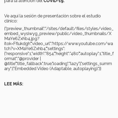
para la atención del
COVID-19.
Ve aquí la sesión de presentación sobre el estudio
clínico:
{"preview_thumbnail":"/sites/default/files/styles/video_
embed_wysiwyg_preview/public/video_thumbnails/X
MaYe6Zxhb4.jpg?
itok=Fflukdgh","video_url":"https://www.youtube.com/wa
tch?v=XMaYe6Zxhb4","settings":
{"responsive":1,"width":"854","height":"480","autoplay":1,"title_f
ormat":"@provider |
@title","title_fallback":true,"loading":"lazy"},"settings_summ
ary":["Embedded Video (Adaptable, autoplaying)."]}
LEE MÁS: