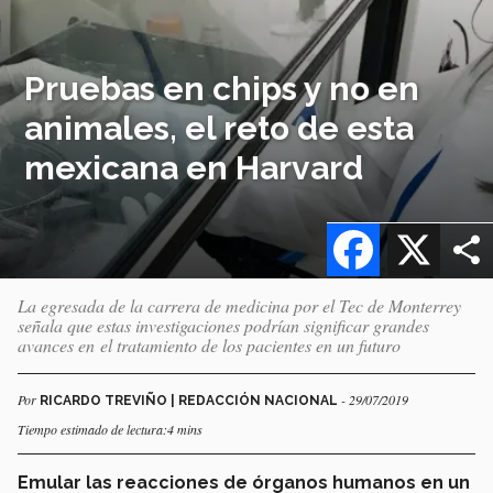
Pruebas en chips y no en
animales, el reto de esta
mexicana en Harvard
Facebook
X
La egresada de la carrera de medicina por el Tec de Monterrey
señala que estas investigaciones podrían significar grandes
avances en el tratamiento de los pacientes en un futuro
Por
- 29/07/2019
RICARDO TREVIÑO | REDACCIÓN NACIONAL
Tiempo estimado de lectura:4 mins
Emular las reacciones de órganos humanos en un