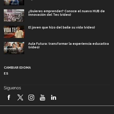
¿Quieres emprender? Conoce el nuevo HUB de
Innovación del Tec (video)
El joven que hizo del baile su vida (video)
Aula Futura: transformar la experiencia educativa
(video)
Más que un festival cultural: así es la magia de
VIBRART 2026 (video)
CAMBIAR IDIOMA
ES
Javier Guzmán: investigación con impacto social
(video)
Síguenos
¡México, en el top del mundial de robótica FIRST
2026! (video)
Vida Tec: Pasión, disciplina y básquetbol, con Gael
Adame (video)