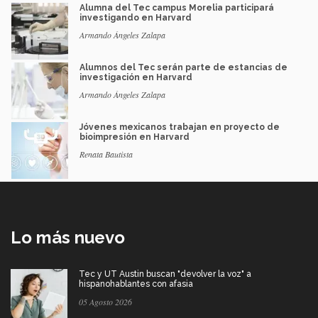
Alumna del Tec campus Morelia participará
investigando en Harvard
Armando Ángeles Zalapa
Alumnos del Tec serán parte de estancias de
investigación en Harvard
Armando Ángeles Zalapa
Jóvenes mexicanos trabajan en proyecto de
bioimpresión en Harvard
Renata Bautista
Lo más nuevo
Tec y UT Austin buscan "devolver la voz" a
hispanohablantes con afasia
05 Agosto 2026