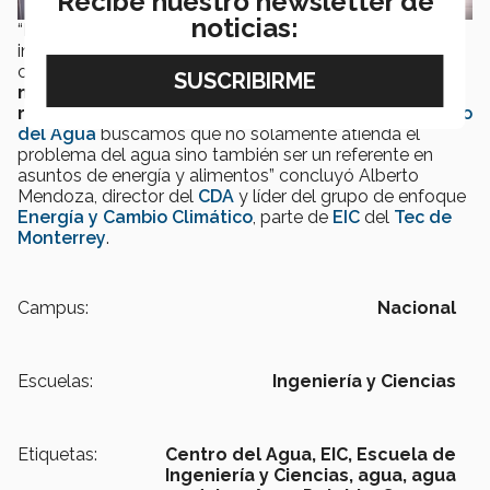
Recibe nuestro newsletter de
noticias:
“Existe una necesidad de que nuestros centros de
investigación evolucionen al adoptar mejores prácticas,
contar con herramientas científicas y
afrontar de
manera más holística las problemáticas de la
región en la que se encuentra
. En el caso del
Centro
del Agua
buscamos que no solamente atienda el
problema del agua sino también ser un referente en
asuntos de energía y alimentos” concluyó Alberto
Mendoza, director del
CDA
y líder del grupo de enfoque
Energía y Cambio Climático
, parte de
EIC
del
Tec de
Monterrey
.
Campus:
Nacional
Escuelas:
Ingeniería y Ciencias
Etiquetas:
Centro del Agua,
EIC,
Escuela de
Ingeniería y Ciencias,
agua,
agua