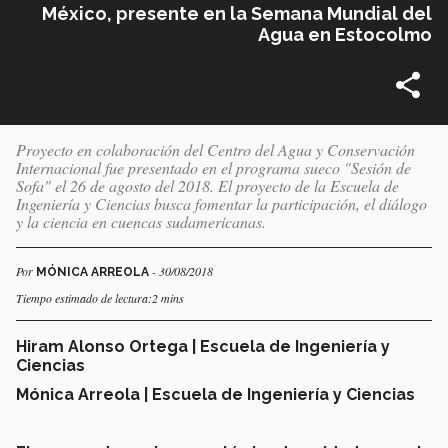
México, presente en la Semana Mundial del
Agua en Estocolmo
Proyecto en colaboración del Centro del Agua y Conservación
Internacional fue presentado en el programa sueco "Sesión de
Sofa" el 26 de agosto del 2018. El proyecto de la Escuela de
Ingeniería y Ciencias busca fomentar la participación, el diálogo
y la ciencia en cuencas sudamericanas.
Por
- 30/08/2018
MÓNICA ARREOLA
Tiempo estimado de lectura:2 mins
Hiram Alonso Ortega | Escuela de Ingeniería y
Ciencias
Mónica Arreola | Escuela de Ingeniería y Ciencias