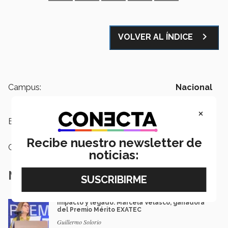
navigate_next
VOLVER AL ÍNDICE
Campus:
Nacional
×
Etiquetas:
#75añosTec
Recibe nuestro newsletter de
Categoría:
Institución
noticias:
Notas Relacionadas
Impacto y legado: Marcela Velasco, ganadora
del Premio Mérito EXATEC
Guillermo Solorio