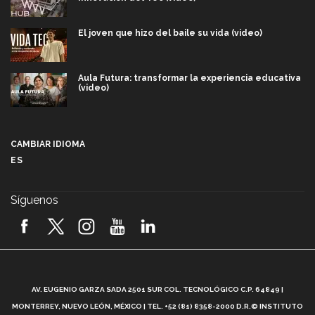
El joven que hizo del baile su vida (video)
Aula Futura: transformar la experiencia educativa
(video)
Más que un festival cultural: así es la magia de
VIBRART 2026 (video)
CAMBIAR IDIOMA
ES
Javier Guzmán: investigación con impacto social
(video)
Síguenos
¡México, en el top del mundial de robótica FIRST
2026! (video)
Vida Tec: Pasión, disciplina y básquetbol, con Gael
Adame (video)
A
AV. EUGENIO GARZA SADA 2501 SUR COL. TECNOLÓGICO C.P. 64849 |
L
¿Cómo es el Modelo Educativo Tec? (video)
MONTERREY, NUEVO LEÓN, MÉXICO | TEL. +52 (81) 8358-2000 D.R.© INSTITUTO