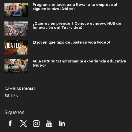
Programa enlace: para llevar a tu empresa al
siguiente nivel (video)
¿Quieres emprender? Conoce el nuevo HUB de
Innovación del Tec (video)
El joven que hizo del baile su vida (video)
Aula Futura: transformar la experiencia educativa
(video)
Más que un festival cultural: así es la magia de
VIBRART 2026 (video)
CAMBIAR IDIOMA
ES
|
EN
Javier Guzmán: investigación con impacto social
(video)
Síguenos
¡México, en el top del mundial de robótica FIRST
2026! (video)