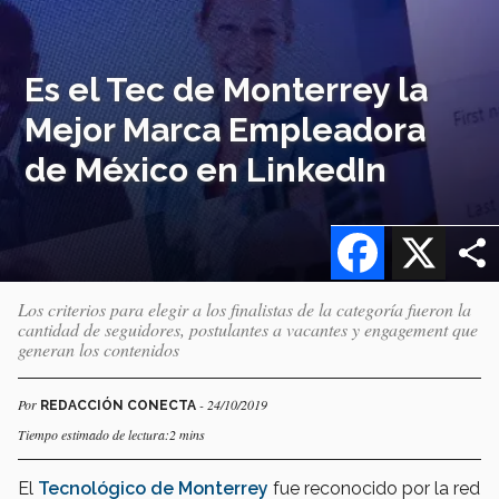
Es el Tec de Monterrey la
Mejor Marca Empleadora
de México en LinkedIn
Facebook
X
Los criterios para elegir a los finalistas de la categoría fueron la
cantidad de seguidores, postulantes a vacantes y engagement que
generan los contenidos
Por
- 24/10/2019
REDACCIÓN CONECTA
Tiempo estimado de lectura:2 mins
El
Tecnológico de Monterrey
fue reconocido por la red