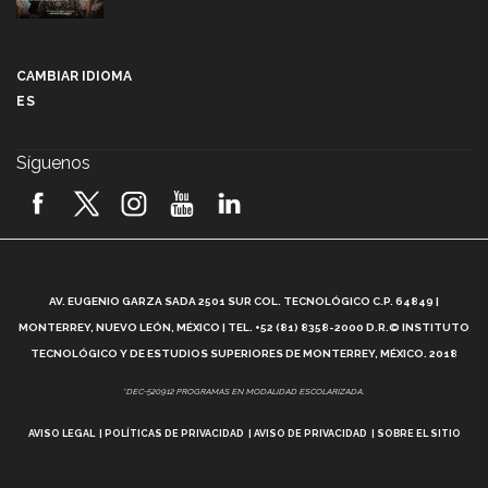
Más que un festival cultural: así es la magia de
VIBRART 2026 (video)
CAMBIAR IDIOMA
ES
Javier Guzmán: investigación con impacto social
(video)
Síguenos
¡México, en el top del mundial de robótica FIRST
2026! (video)
Vida Tec: Pasión, disciplina y básquetbol, con Gael
Adame (video)
A
AV. EUGENIO GARZA SADA 2501 SUR COL. TECNOLÓGICO C.P. 64849 |
L
¿Cómo es el Modelo Educativo Tec? (video)
MONTERREY, NUEVO LEÓN, MÉXICO | TEL. +52 (81) 8358-2000 D.R.© INSTITUTO
TECNOLÓGICO Y DE ESTUDIOS SUPERIORES DE MONTERREY, MÉXICO. 2018
Vida Tec: Feminismo e Inteligencia Artificial, Paola
*DEC-520912 PROGRAMAS EN MODALIDAD ESCOLARIZADA.
Ricaurte (video)
AVISO LEGAL
POLÍTICAS DE PRIVACIDAD
AVISO DE PRIVACIDAD
SOBRE EL SITIO