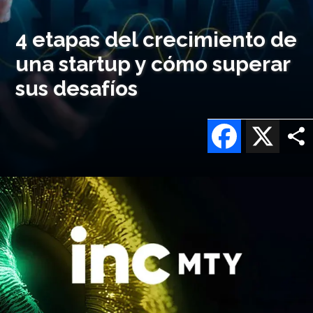
4 etapas del crecimiento de
una startup y cómo superar
sus desafíos
Facebook
X
Imagen
o
logo