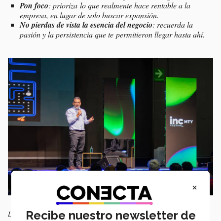
Pon foco
: prioriza lo que realmente hace rentable a la
empresa, en lugar de solo buscar expansión.
No pierdas de vista la esencia del negocio
: recuerda la
pasión y la persistencia que te permitieron llegar hasta ahí.
×
Recibe nuestro newsletter de
La charla de Martín Quirós se realizó en Cintermex.