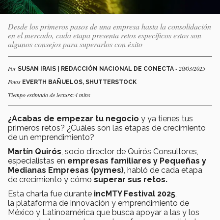
Desde los primeros pasos de una empresa hasta la consolidación
en el mercado, cada etapa presenta retos específicos estos son
algunos consejos para superarlos con éxito
Por
- 20/03/2025
SUSAN IRAIS | REDACCIÓN NACIONAL DE CONECTA
Fotos
EVERTH BAÑUELOS, SHUTTERSTOCK
Tiempo estimado de lectura:4 mins
¿Acabas de empezar tu negocio
y ya tienes tus
primeros retos? ¿Cuáles son las etapas de crecimiento
de un emprendimiento?
Martín Quirós
, socio director de Quirós Consultores,
especialistas en
empresas familiares y Pequeñas y
Medianas Empresas (pymes)
, habló de cada etapa
de crecimiento y cómo
superar sus retos.
Esta charla fue durante
incMTY Festival 2025
,
la plataforma de innovación y emprendimiento de
México y Latinoamérica que busca apoyar a las y los