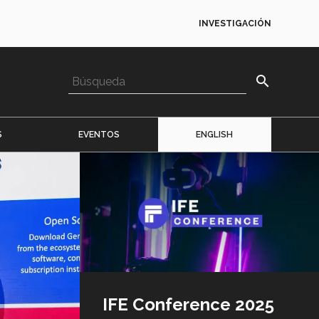
INVESTIGACIÓN
search
S
EVENTOS
ENGLISH
Imagen
o
logo
IFE Conference 2025