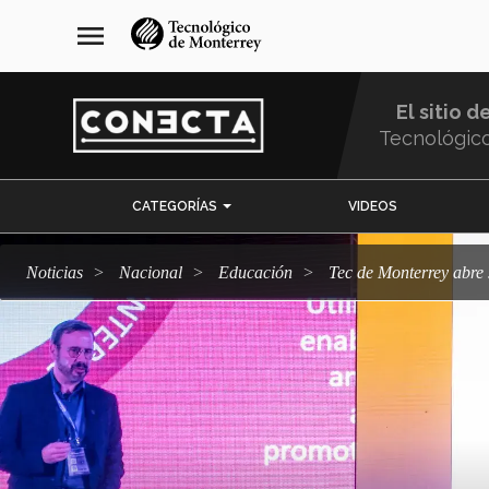
Pasar
navegación
menu
al
principal
contenido
principal
El sitio d
Tecnológic
Menu
CATEGORÍAS
VIDEOS
Comunidad
Noticias
Nacional
Educación
Tec de Monterrey abr