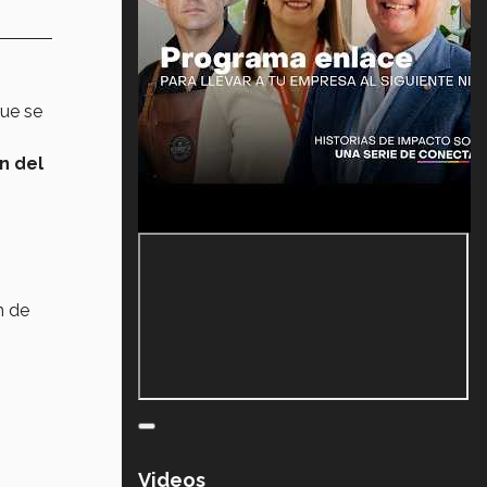
 que se
n del
n de
Videos