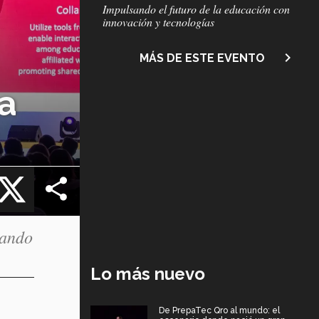
Subtítulo
Impulsando el futuro de la educación con
innovación y tecnologías
navigate_next
MÁS DE ESTE EVENTO
a
cebook
X
tando
Lo más nuevo
De PrepaTec Qro al mundo: el