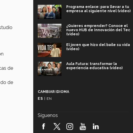
Programa enlace: para llevar a tu
empresa al siguiente nivel (video)
¿Quieres emprender? Conoce el
studio
nuevo HUB de Innovación del Tec
(video)
El joven que hizo del baile su vida
(video)
ón
Aula Futura: transformar la
cas de
experiencia educativa (video)
iodo de
Más que un festival cultural: así es
la magia de VIBRART 2026 (video)
CAMBIAR IDIOMA
ES
|
EN
Javier Guzmán: investigación con
impacto social (video)
Síguenos
¡México, en el top del mundial de
robótica FIRST 2026! (video)