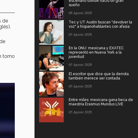
escenario donde nació un gran
sueño
06 Agosto 2026
s de
Tec y UT Austin buscan "devolver la
glés).
voz" a hispanohablantes con afasia
05 Agosto 2026
 de
En la ONU: mexicana y EXATEC
representó en Nueva York a la
n torno
juventud
05 Agosto 2026
El escritor que dice que la derrota
también merece ser contada
05 Agosto 2026
Entre miles: mexicana gana beca de
maestría Erasmus Mundus LIVE
05 Agosto 2026