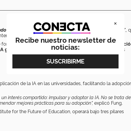
×
do el futuro de la educación con innovación y tecnología
",,
terrey.
Recibe nuestro newsletter de
for the Future of Education, esta iniciativa es la
contribució
noticias:
 IA generativa
, así como, proveer consejería en torno a los
cación de la IA en las universidades, facilitando la adopció
n interés compartido: impulsar y adoptar la IA. No se trata de
omendar mejores prácticas para su adopción”,
explicó Fung.
itute for the Future of Education, operará bajo tres pilares