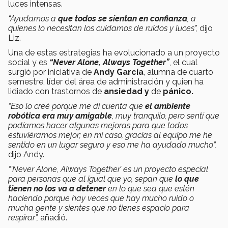
luces intensas.
“Ayudamos a
que todos se sientan en confianza
, a
quienes lo necesitan los cuidamos de ruidos y luces”,
dijo
Liz.
Una de estas estrategias ha evolucionado a un proyecto
social y es
“Never Alone, Always Together”
, el cual
surgió por iniciativa de
Andy García
, alumna de cuarto
semestre, líder del área de administración y quien ha
lidiado con trastornos de
ansiedad y
de
pánico.
“Eso lo creé porque me di cuenta que
el ambiente
robótica era muy amigable
, muy tranquilo, pero sentí que
podíamos hacer algunas mejoras para que todos
estuviéramos mejor; en mi caso, gracias al equipo me he
sentido en un lugar seguro y eso me ha ayudado mucho”,
dijo Andy.
“'Never Alone, Always Together’ es un proyecto especial
para personas que al igual que yo, sepan que
lo que
tienen no los va a detener
en lo que sea que estén
haciendo porque hay veces que hay mucho ruido o
mucha gente y sientes que no tienes espacio para
respirar”,
añadió.