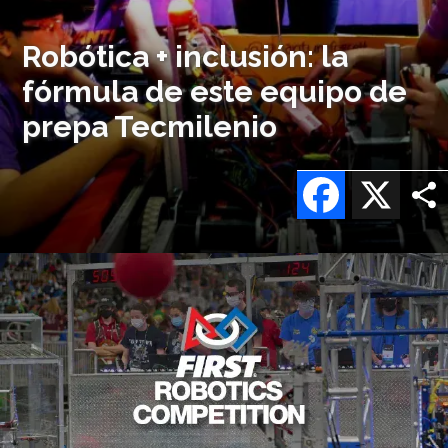
Robótica + inclusión: la
fórmula de este equipo de
prepa Tecmilenio
Facebook
X
Imagen
o
logo