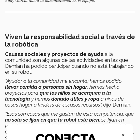
Andy García lidera la administración en el equipo.
Viven la responsabilidad social a través de
la robótica
Causas sociales y proyectos de ayuda
a la
comunidad son algunas de las actividades en las que
Demian ha podido participar cuando no está trabajando
en su robot.
“Ayudar a la comunidad me encanta; hemos podido
llevar comida a personas sin hogar
, hemos hecho
proyectos para
que los niños se acerquen a la
tecnología
y hemos
donado útiles y ropa
a niños de
casas hogar o kínders de escasos recursos”,
dijo Demian.
“Esas son cosas que me gustan de esta competencia, que
no solo se fijan en que tu robot esté bien
, se fijan en
todo lo que hay alrededor y lo que haces a través de tu
equipo; para mí Forza ha sido una experiencia muy bonita,
×
son para mi como una familia”,
agregó .