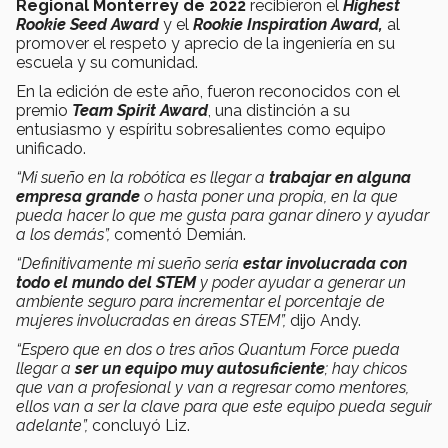
Regional Monterrey de 2022
recibieron el
Highest
Rookie Seed Award
y el
Rookie Inspiration Award,
al
promover el respeto y aprecio de la ingeniería en su
escuela y su comunidad.
En la edición de este año, fueron reconocidos con el
premio
Team Spirit Award
, una distinción a su
entusiasmo y espíritu sobresalientes como equipo
unificado.
“Mi sueño en la robótica es llegar a
trabajar en alguna
empresa grande
o hasta poner una propia, en la que
pueda hacer lo que me gusta para ganar dinero y ayudar
a los demás”,
comentó Demián.
“Definitivamente mi sueño sería
estar involucrada con
todo el mundo del STEM
y poder ayudar a generar un
ambiente seguro para incrementar el porcentaje de
mujeres involucradas en áreas STEM”,
dijo Andy.
“Espero que en dos o tres años Quantum Force pueda
llegar a
ser un equipo muy autosuficiente
; hay chicos
que van a profesional y van a regresar como mentores,
ellos van a ser la clave para que este equipo pueda seguir
adelante”,
concluyó Liz.