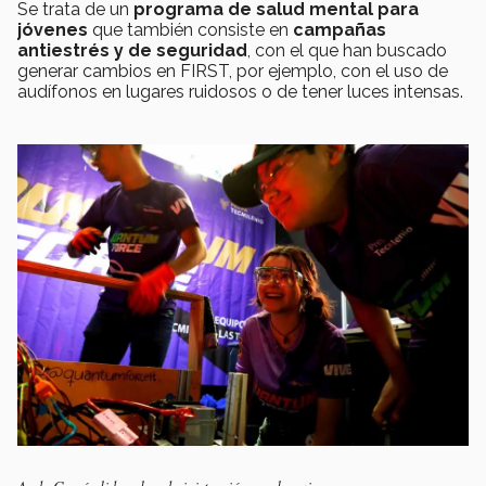
Se trata de un
programa de salud mental para
jóvenes
que también consiste en
campañas
antiestrés y de seguridad
, con el que han buscado
generar cambios en FIRST, por ejemplo, con el uso de
audífonos en lugares ruidosos o de tener luces intensas.