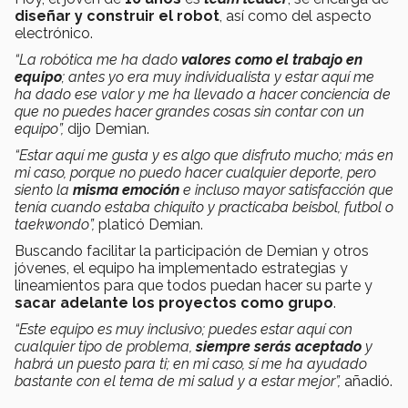
diseñar y construir el robot
, así como del aspecto
electrónico.
“La robótica me ha dado
valores como el trabajo en
equipo
; antes yo era muy individualista y estar aquí me
ha dado ese valor y me ha llevado a hacer conciencia de
que no puedes hacer grandes cosas sin contar con un
equipo”,
dijo Demian.
“Estar aquí me gusta y es algo que disfruto mucho; más en
mi caso, porque no puedo hacer cualquier deporte, pero
siento la
misma emoción
e incluso mayor satisfacción que
tenía cuando estaba chiquito y practicaba beisbol, futbol o
taekwondo”,
platicó Demian.
Buscando facilitar la participación de Demian y otros
jóvenes, el equipo ha implementado estrategias y
lineamientos para que todos puedan hacer su parte y
sacar adelante los proyectos como grupo
.
“Este equipo es muy inclusivo; puedes estar aquí con
cualquier tipo de problema,
siempre serás aceptado
y
habrá un puesto para ti; en mi caso, sí me ha ayudado
bastante con el tema de mi salud y a estar mejor”,
añadió.