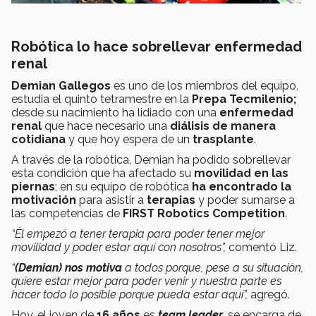
Robótica lo hace sobrellevar enfermedad
renal
Demian Gallegos
es uno de los miembros del equipo,
estudia el quinto tetramestre en la
Prepa Tecmilenio;
desde su nacimiento ha lidiado con una
enfermedad
renal
que hace necesario una
diálisis de manera
cotidiana
y que hoy espera de un
trasplante
.
A través de la robótica, Demian ha podido sobrellevar
esta condición que ha afectado su
movilidad en las
piernas
; en su equipo de robótica
ha encontrado la
motivación
para asistir a
terapias
y poder sumarse a
las competencias de
FIRST Robotics Competition
.
“Él empezó a tener terapia para poder tener mejor
movilidad y poder estar aquí con nosotros”,
comentó Liz.
“
(Demian) nos motiva
a todos porque, pese a su situación,
quiere estar mejor para poder venir y nuestra parte es
hacer todo lo posible porque pueda estar aquí”,
agregó.
Hoy, el joven de
16 años
es
team leader
, se encarga de