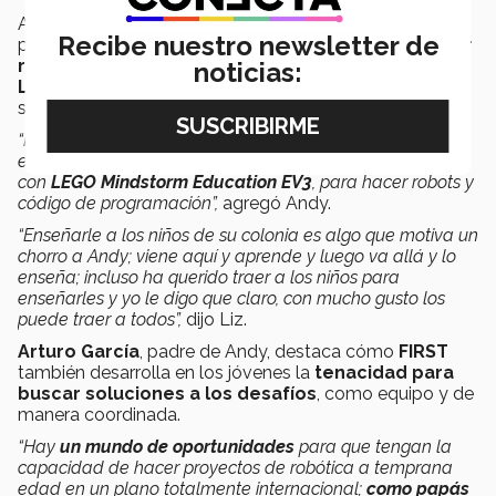
Andy descubrió su pasión por la robótica cuando era
Recibe nuestro newsletter de
pequeña; su interés por
desarrollar circuitos y armar
robots
la llevó a conocer un
paquete educativo de
noticias:
LEGO
con el cual ahora transmite sus conocimientos
sobre tecnología a niños y jóvenes.
“Hoy en día
soy maestra
, de hecho fundé mi propia
empresa en la cual enseño a niños y a preadolescentes
con
LEGO Mindstorm Education EV3
, para hacer robots y
código de programación”,
agregó Andy.
“Enseñarle a los niños de su colonia es algo que motiva un
chorro a Andy; viene aquí y aprende y luego va allá y lo
enseña; incluso ha querido traer a los niños para
enseñarles y yo le digo que claro, con mucho gusto los
puede traer a todos”,
dijo Liz.
Arturo García
, padre de Andy, destaca cómo
FIRST
también desarrolla en los jóvenes la
tenacidad para
buscar soluciones a los desafíos
, como equipo y de
manera coordinada.
“Hay
un mundo de oportunidades
para que tengan la
capacidad de hacer proyectos de robótica a temprana
edad en un plano totalmente internacional;
como papás