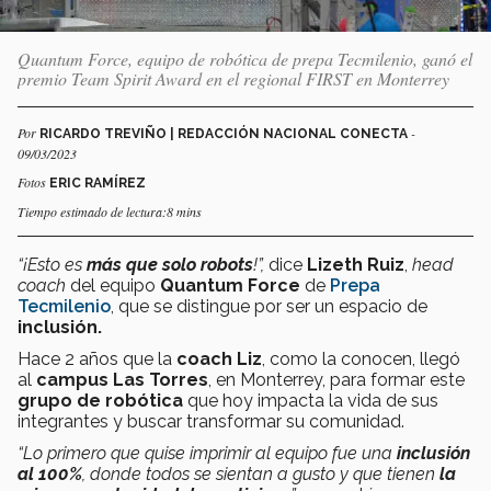
Quantum Force, equipo de robótica de prepa Tecmilenio, ganó el
premio Team Spirit Award en el regional FIRST en Monterrey
Por
-
RICARDO TREVIÑO | REDACCIÓN NACIONAL CONECTA
09/03/2023
Fotos
ERIC RAMÍREZ
Tiempo estimado de lectura:8 mins
“¡Esto es
más que solo robots
!”,
dice
Lizeth Ruiz
,
head
coach
del equipo
Quantum Force
de
Prepa
Tecmilenio
, que se distingue por ser un espacio de
inclusión.
Hace 2 años que la
coach Liz
, como la conocen, llegó
al
campus Las Torres
, en Monterrey, para formar este
grupo de robótica
que hoy impacta la vida de sus
integrantes y buscar transformar su comunidad.
“Lo primero que quise imprimir al equipo fue una
inclusión
al 100%
, donde todos se sientan a gusto y que tienen
la