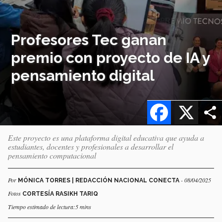
Profesores Tec ganan
premio con proyecto de IA y
pensamiento digital
Facebook
X
Este proyecto es una plataforma digital educativa que ayuda a
estudiantes, docentes y profesionales a desarrollar el
pensamiento computacional
Por
- 08/04/2025
MÓNICA TORRES | REDACCIÓN NACIONAL CONECTA
Fotos
CORTESÍA RASIKH TARIQ
Tiempo estimado de lectura:5 mins