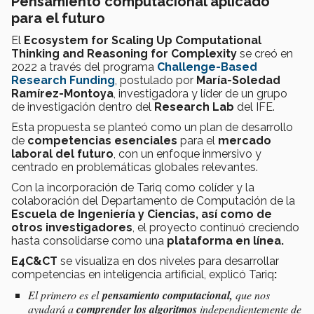
Pensamiento computacional aplicado
para el futuro
El
Ecosystem for Scaling Up Computational
Thinking and Reasoning for Complexity
se creó en
2022 a través del programa
Challenge-Based
Research Funding
, postulado por
María-Soledad
Ramírez-Montoya
, investigadora y líder de un grupo
de investigación dentro del
Research Lab
del IFE.
Esta propuesta se planteó como un plan de desarrollo
de
competencias esenciales
para el
mercado
laboral del futuro
, con un enfoque inmersivo y
centrado en problemáticas globales relevantes.
Con la incorporación de Tariq como colíder y la
colaboración del Departamento de Computación de la
Escuela de Ingeniería y Ciencias, así como de
otros investigadores
, el proyecto continuó creciendo
hasta consolidarse como una
plataforma en línea.
E4C&CT
se visualiza en dos niveles para desarrollar
competencias en inteligencia artificial, explicó Tariq
:
El primero es el
pensamiento computacional,
que nos
ayudará a
comprender los algoritmos
independientemente de