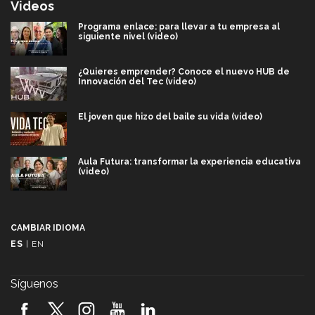
Videos
Programa enlace: para llevar a tu empresa al
siguiente nivel (video)
¿Quieres emprender? Conoce el nuevo HUB de
Innovación del Tec (video)
El joven que hizo del baile su vida (video)
Aula Futura: transformar la experiencia educativa
(video)
Más que un festival cultural: así es la magia de
VIBRART 2026 (video)
CAMBIAR IDIOMA
ES
|
EN
Javier Guzmán: investigación con impacto social
(video)
Síguenos
¡México, en el top del mundial de robótica FIRST
2026! (video)