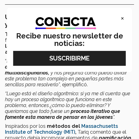
×
Un ecosistema para empoderar a jóvenes
y generar redes
Tariq
destacó que el enfoque del proyecto busca
Recibe nuestro newsletter de
fortalecer competencias clave como la
abstracción,
noticias:
la identificación de patrones y el pensamiento
algorítmico.
“
La plataforma aborda cuestiones como la
descomposición de problemas grandes, complejos y
multidisciplinarios,
y nos pregunta cómo puedo dividir
este problema tan complejo en pequeñas partes más
sencillas para resolverlo”
, ejemplificó.
“Luego está el diseño algorítmico: si ya me di cuenta que
hay un proceso algorítmico que funciona en este
problema, entonces ¿cómo lo puedo eliminar? Y
queríamos que todo fuese un
proceso iterativo que
fomente esta manera de pensar en los jóvenes
”.
Inspirados por los
métodos del ​
Massachusetts
Institute of Technology (MIT)
,
Tariq comentó que el
proyecto debía incorporar elementos de
gamificación