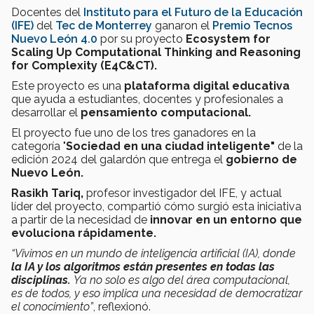
Docentes del
Instituto para el Futuro de la Educación
(IFE)
del
Tec de Monterrey
ganaron el
Premio Tecnos
Nuevo León 4.0
por su proyecto
Ecosystem for
Scaling Up Computational Thinking and Reasoning
for Complexity (E4C&CT).
Este proyecto es una
plataforma digital educativa
que ayuda a estudiantes, docentes y profesionales a
desarrollar el
pensamiento computacional.
El proyecto fue uno de los tres ganadores en la
categoría "
Sociedad en una ciudad inteligente"
de la
edición 2024 del galardón que entrega el
gobierno de
Nuevo León.
Rasikh Tariq,
profesor investigador del IFE, y actual
líder del proyecto, compartió cómo surgió esta iniciativa
a partir de la necesidad de
innovar en un entorno que
evoluciona rápidamente.
“Vivimos en un mundo de inteligencia artificial (IA), donde
la IA y los algoritmos están presentes en todas las
disciplinas.
Ya
no solo es algo del área computacional,
es de todos, y eso implica una necesidad de democratizar
el conocimiento”
, reflexionó.