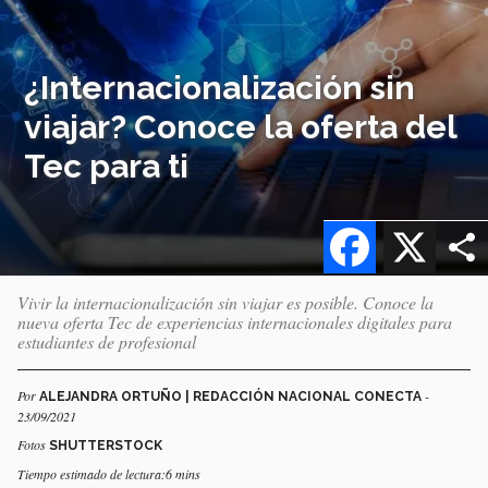
¿Internacionalización sin
viajar? Conoce la oferta del
Tec para ti
Facebook
X
Vivir la internacionalización sin viajar es posible. Conoce la
nueva oferta Tec de experiencias internacionales digitales para
estudiantes de profesional
Por
-
ALEJANDRA ORTUÑO | REDACCIÓN NACIONAL CONECTA
23/09/2021
Fotos
SHUTTERSTOCK
Tiempo estimado de lectura:6 mins