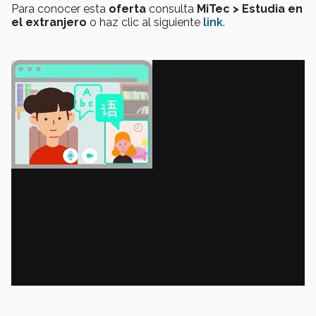
Para conocer esta
oferta
consulta
MiTec > Estudia en
el extranjero
o haz clic al siguiente
link
.