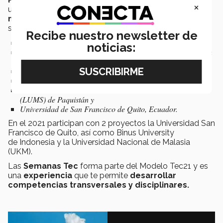
×
universidades socias.
Se ofertaron
66 actividades
multiculturales
con el apoyo de 6 universidades
socias.
Recibe nuestro newsletter de
Universidad de Miami, Estados Unidos
noticias:
Pontificia Universidad Católica Madre y Maestra, República
Dominicana
Universidad de York, Canadá
Universidad de Hull, Reino Unido
Universidad Lahore de Ciencias de la Administración
(LUMS) de Paquistán y
Universidad de San Francisco de Quito, Ecuador.
En el 2021 participan con 2 proyectos la Universidad San
Francisco de Quito, así como Binus University
de Indonesia y la Universidad Nacional de Malasia
(UKM).
Las
Semanas Tec
forma parte del Modelo Tec21 y es
una
experiencia
que te permite
desarrollar
competencias transversales y disciplinares.