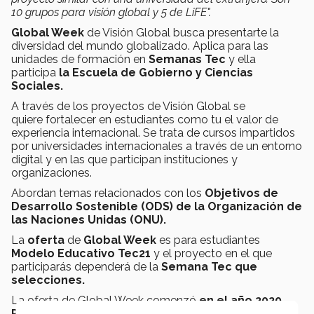
10 grupos para visión global y 5 de LiFE".
Global Week
de Visión Global busca presentarte la
diversidad del mundo globalizado. Aplica para las
unidades de formación en
Semanas Tec
y ella
participa
la Escuela de Gobierno y Ciencias
Sociales.
A través de los proyectos de Visión Global se
quiere fortalecer en estudiantes como tu el valor de
experiencia internacional. Se trata de cursos impartidos
por universidades internacionales a través de un entorno
digital y en las que participan instituciones y
organizaciones.
Abordan temas relacionados con los
Objetivos de
Desarrollo Sostenible (ODS) de la Organización de
las Naciones Unidas (ONU).
La
oferta
de
Global Week
es para estudiantes
Modelo Educativo Tec21
y el proyecto en el que
participarás dependerá de la
Semana Tec que
selecciones.
La oferta de Global Week comenzó
en el año 2020.
Participaron 581 estudiantes, 273
del Tec
y 308
de