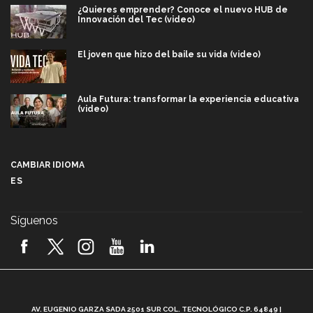
¿Quieres emprender? Conoce el nuevo HUB de
Innovación del Tec (video)
El joven que hizo del baile su vida (video)
Aula Futura: transformar la experiencia educativa
(video)
Más que un festival cultural: así es la magia de
VIBRART 2026 (video)
CAMBIAR IDIOMA
ES
Javier Guzmán: investigación con impacto social
(video)
Síguenos
¡México, en el top del mundial de robótica FIRST
2026! (video)
Vida Tec: Pasión, disciplina y básquetbol, con Gael
Adame (video)
A
AV. EUGENIO GARZA SADA 2501 SUR COL. TECNOLÓGICO C.P. 64849 |