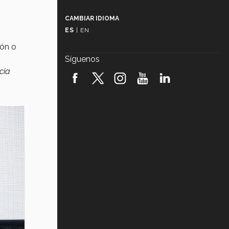
Más que un festival cultural: así es
la magia de VIBRART 2026 (video)
CAMBIAR IDIOMA
ES
|
EN
Javier Guzmán: investigación con
impacto social (video)
ión o
Síguenos
¡México, en el top del mundial de
cia
robótica FIRST 2026! (video)
Vida Tec: Pasión, disciplina y
básquetbol, con Gael Adame
(video)
¿Cómo es el Modelo Educativo
Tec? (video)
Vida Tec: Feminismo e Inteligencia
Artificial, Paola Ricaurte (video)