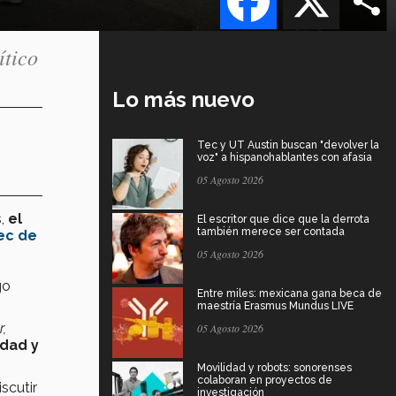
ítico
Lo más nuevo
Tec y UT Austin buscan "devolver la
voz" a hispanohablantes con afasia
05 Agosto 2026
,
el
El escritor que dice que la derrota
también merece ser contada
ec de
05 Agosto 2026
go
Entre miles: mexicana gana beca de
maestría Erasmus Mundus LIVE
r,
05 Agosto 2026
idad y
Movilidad y robots: sonorenses
colaboran en proyectos de
scutir
investigación