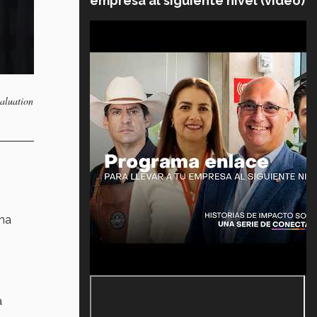
empresa al siguiente nivel (video)
valuation
na
a