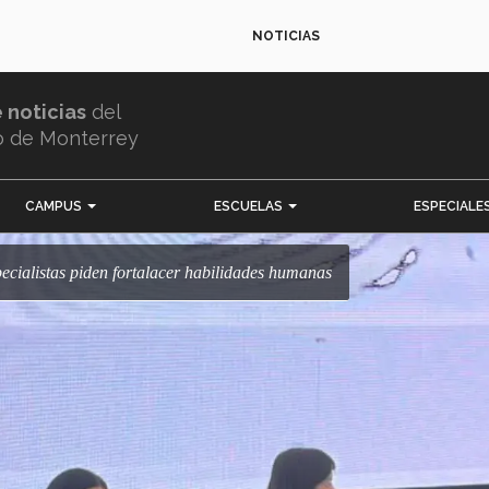
NOTICIAS
e noticias
del
o de Monterrey
CAMPUS
ESCUELAS
ESPECIALE
pecialistas piden fortalacer habilidades humanas