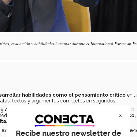
crítico, evaluación y habilidades humanas durante el International Forum on E
rrollar habilidades como el pensamiento crítico
en u
iatas, textos y argumentos completos en segundos.
ng Assessment (CLA+)
, una herramienta desarrollada por el
×
edir habilidades transversales como
pensamiento crítico,
ta.
s prohibir la IA en el aula, sino enseñar a utilizarla de maner
Recibe nuestro newsletter de