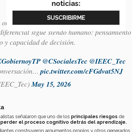
noticias:
 on Evaluation and Future Skills
 diferencial sigue siendo humano: pensamiento
rio y capacidad de decisión.
GobiernoyTP
@CSocialesTec
@IEEC_Tec
onversación…
pic.twitter.com/cFGdvat5NJ
IEEC_Tec)
May 15, 2026
ta
ialistas señalaron que uno de los
principales riesgos
de
s
perder el proceso cognitivo detrás del aprendizaje.
diantes construyeron argumentos propios y otros generados