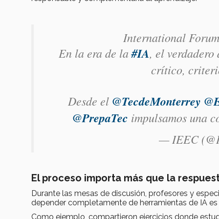
International Forum
En la era de la
#IA
, el verdadero
crítico, crite
Desde el
@TecdeMonterrey
@E
@PrepaTec
impulsamos una c
— IEEC (@
El proceso importa más que la respues
Durante las mesas de discusión, profesores y espec
depender completamente de herramientas de IA e
Como ejemplo, compartieron ejercicios donde estu