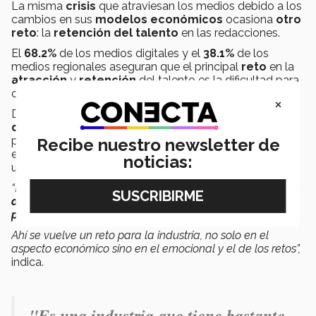
La misma
crisis
que atraviesan los medios debido a los
cambios en sus
modelos económicos
ocasiona
otro
reto
: la
retención del talento
en las redacciones.
El
68.2%
de los medios digitales y el
38.1%
de los
medios regionales aseguran que el principal
reto
en la
atracción
y
retención
del talento es la dificultad para
ofrecer
salarios competitivos
.
×
Del Campo añade que este factor aunado a la
diversidad
de
conocimiento
del
periodista actual
permite que el profesionista pueda incursionar
Recibe nuestro newsletter de
exitosamente en áreas donde en ocasiones encuentran
noticias:
una
solvencia económica mayor
.
“Es una industria que tiene bastante
circulación
entre los
diferentes actores
. Periodistas haciendo
relaciones
públicas
,
marketing
,
comunicación externa
.
Ahí se vuelve un reto para la industria, no solo en el
aspecto económico sino en el emocional y el de los retos”,
indica.
"Es una industria que tiene bastante