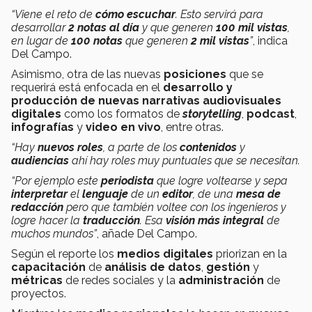
“Viene el reto de
cómo escuchar
. Esto servirá para
desarrollar
2 notas al día
y que generen
100 mil vistas
,
en lugar de
100 notas
que generen
2 mil vistas
”
, indica
Del Campo.
Asimismo, otra de las nuevas
posiciones
que se
requerirá está enfocada en el
desarrollo y
producción de nuevas narrativas audiovisuales
digitales
como los formatos de
storytelling
,
podcast
,
infografías
y
video en vivo
, entre otras.
“Hay
nuevos roles
, a parte de los
contenidos
y
audiencias
ahí hay roles muy puntuales que se necesitan.
“Por ejemplo este
periodista
que logre voltearse y sepa
interpretar
el
lenguaje
de un
editor
, de una
mesa de
redacción
pero que también voltee con los ingenieros y
logre hacer la
traducción
. Esa
visión más integral
de
muchos mundos”
, añade Del Campo.
Según el reporte los
medios digitales
priorizan en la
capacitación
de
análisis de datos
,
gestión
y
métricas
de redes sociales y la
administración
de
proyectos.