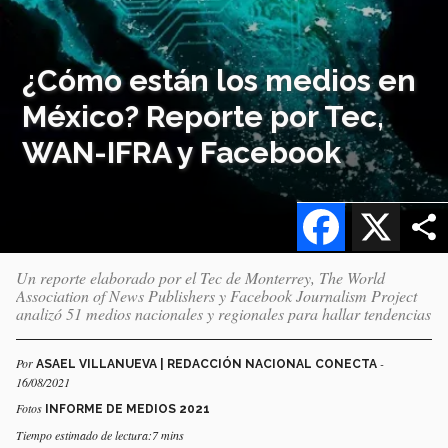
¿Cómo están los medios en
México? Reporte por Tec,
WAN-IFRA y Facebook
Facebook
X
Un reporte elaborado por el Tec de Monterrey, The World
Association of News Publishers y Facebook Journalism Project
analizó 51 medios nacionales y regionales para hallar tendencias
Por
-
ASAEL VILLANUEVA | REDACCIÓN NACIONAL CONECTA
16/08/2021
Fotos
INFORME DE MEDIOS 2021
Tiempo estimado de lectura:7 mins