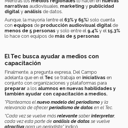
Mientras los
medios regionales
lo hacen en
nuevas
narrativas
audiovisuales,
marketing
y
publicidad
digital
y
análisis
de datos.
Aunque, la mayoría (entre el
63% y 65%
) solo cuenta
con
equipos
de
producción audiovisual digital
de
menos de 5 personas
y solo entre el
9.4%
y el
15.3%
lo hace con equipos de
más de 5 personas
El Tec busca ayudar a medios con
capacitación
Finalmente, a pregunta expresa, Del Campo
adelanta que en el
Tec
se trabaja en
iniciativas
en
conjunto con organizaciones y plataformas para
preparar
a los
alumnos en nuevas habilidades y
también ayudar con capacitación a medios.
"Planteamos el
nuevo modelo del periodismo
y la
relevancia de ofrecer
periodismo de datos
en el Tec.
“Cada vez se vuelve más
relevante
saber
interpretar
,
cada vez esta parte de
análisis de datos
se vuelve
atractiva
para un periodista”,
indicó